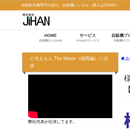
自動販売機専門の会社。自販機レンタル・購入はJiHANへ
HOME
サービス
自販機プ
自販機ならJiHAN
JiHANのサービス
自販機のプ
ど冷えもん The Movie（福岡編）に出
ホ
演
【
弊社代表が出演してます。