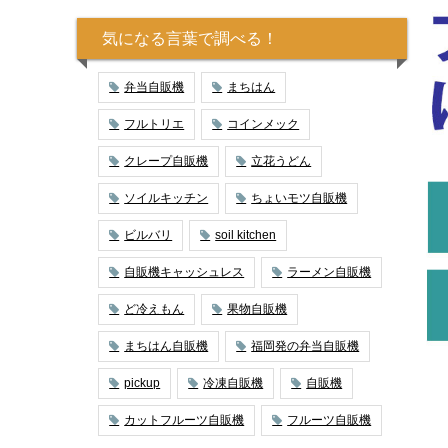
気になる言葉で調べる！
弁当自販機
まちはん
フルトリエ
コインメック
クレープ自販機
立花うどん
ソイルキッチン
ちょいモツ自販機
ビルバリ
soil kitchen
自販機キャッシュレス
ラーメン自販機
ど冷えもん
果物自販機
まちはん自販機
福岡発の弁当自販機
pickup
冷凍自販機
自販機
カットフルーツ自販機
フルーツ自販機