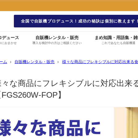
全国で自販機プロデュース！成功の秘訣は個別に教えます
ロデュース
自販機レンタル・販売
まめ知識・用語集・雑
ロにおまかせ
導入を検討中の方はご相談ください
これであなたも自販機通
ーム
自販機レンタル・販売
様々な商品にフレキシブルに対応出来る食品汎
様々な商品にフレキシブルに対応出来
FGS260W-FOP】