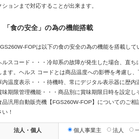
クションまで対応することが出来ます。
「食の安全」の為の機能搭載
FGS260W-FOPは以下の食の安全の為の機能を搭載し
ヘルスコード・・・冷却系の故障が発生した場合、直ち
します。ヘルス コードとは商品温度への影轡を考慮し、
庫内温度表示・・・待機時、常にデジタル表示器に歴内温
賞味期限管理機能・・・商品別に賞味期限日時を設定し
食品汎用自動販売機【FGS260W-FOP】についてのご相
さい！
法人・個人
個人事業主
法人