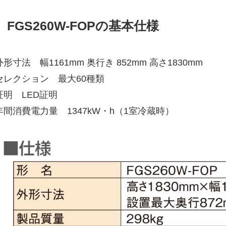
FGS260W-FOPの基本仕様
外形寸法 幅1161mm 奥行き 852mm 高さ1830mm
セレクション 最大60種類
証明 LED証明
年間消費電力量 1347kW・h（1室冷蔵時）