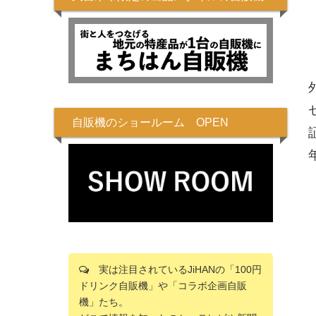
自販機のショールーム OPEN
実は注目されているJiHANの「100円
ドリンク自販機」や「コラボ企画自販
機」たち。