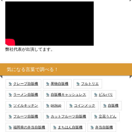
弊社代表が出演してます。
気になる言葉で調べる！
クレープ自販機
果物自販機
フルトリエ
ラーメン自販機
自販機キャッシュレス
ビルバリ
ソイルキッチン
pickup
コインメック
自販機
フルーツ自販機
カットフルーツ自販機
立花うどん
福岡発の弁当自販機
まちはん自販機
弁当自販機