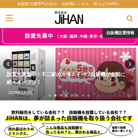
自動販売機専門の会社。自販機レンタル・購入はJiHANへ
自販機設置情報
設置先募集中！不二家の冷凍スイーツ自販機が全国に
続々オープン！
2024年1月10日