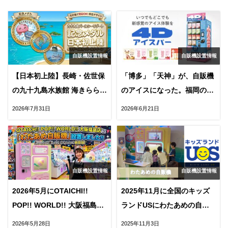
自販機設置情報
自販機設置情報
【日本初上陸】長崎・佐世保
「博多」「天神」が、自販機
の九十九島水族館 海きらら
のアイスになった。福岡の2
に、記念メダル自販機が2026
大スポットに漢字アイスが登
2026年7月31日
2026年6月21日
年8月OPEN
場
自販機設置情報
自販機設置情報
2026年5月にOTAICHI!!
2025年11月に全国のキッズ
POP!! WORLD!! 大阪福島店
ランドUSにわたあめの自販
にわたあめの自販機が
機がOPEN！
2026年5月28日
2025年11月3日