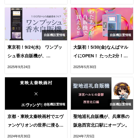
OPEN！
自販機設置情報
自販機設置情報
東京初！9/24(水) ワンプッ
大阪初！5/30(金)なんばマル
シュ香水自販機が、
イにOPEN！ たった2分！ロ
MAGNET by SHIBUYA109の
ボットが作るわたあめ自販機
2025年9月24日
2025年5月30日
地下2階にOPEN！
自販機設置情報
自販機設置情報
京都・東映太秦映画村でエヴ
聖地巡礼自販機が、兵庫県の
ァンゲリオンの世界に浸る！
阪急西宮北口駅にオープン。
限定自販機
2024年8月30日
2024年7月5日