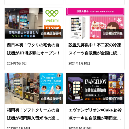
自販機設置情報
自販機設置情報
西日本初！ワタミの宅食の自
設置先募集中！不二家の冷凍
販機がJR博多駅にオープン！
スイーツ自販機が全国に続々
オープン！
2024年5月8日
2024年1月10日
自販機設置情報
自販機設置情報
福岡初！ソフトクリームの自
エヴァンゲリオン×Cake.jp冷
販機が福岡県久留米市の楽市
凍ケーキ缶自販機が羽田空
楽座にオープン
港・JR博多駅に！
2023年12月24日
2023年10月10日