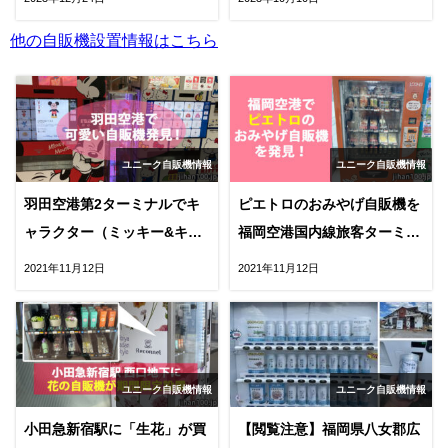
他の自販機設置情報はこちら
ユニーク自販機情報
ユニーク自販機情報
羽田空港第2ターミナルでキ
ピエトロのおみやげ自販機を
ャラクター（ミッキー&キテ
福岡空港国内線旅客ターミナ
ィー）の自販機発見！
ルで発見！
2021年11月12日
2021年11月12日
ユニーク自販機情報
ユニーク自販機情報
小田急新宿駅に「生花」が買
【閲覧注意】福岡県八女郡広