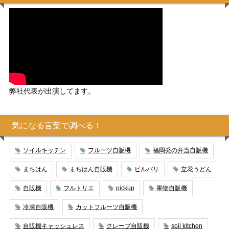
弊社代表が出演してます。
気になる言葉で調べる！
ソイルキッチン
フルーツ自販機
福岡発の弁当自販機
まちはん
まちはん自販機
ビルバリ
立花うどん
自販機
フルトリエ
pickup
果物自販機
冷凍自販機
カットフルーツ自販機
自販機キャッシュレス
クレープ自販機
soil kitchen