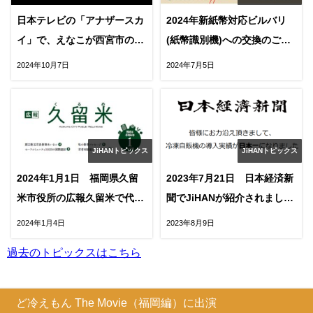
日本テレビの「アナザースカ
2024年新紙幣対応ビルバリ
イ」で、えなこが西宮市のア
(紙幣識別機)への交換のご案
ニメ聖地巡礼自販機を特集
内
2024年10月7日
2024年7月5日
JiHANトピックス
JiHANトピックス
2024年1月1日 福岡県久留
2023年7月21日 日本経済新
米市役所の広報久留米で代表
聞でJiHANが紹介されまし
が特集されました
た。
2024年1月4日
2023年8月9日
過去のトピックスはこちら
ど冷えもん The Movie（福岡編）に出演