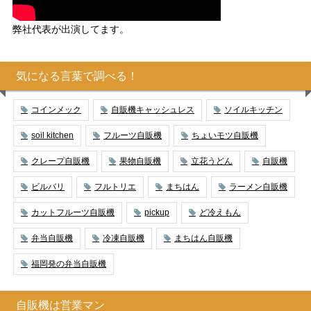
弊社代表が出演してます。
気になる言葉で調べる！
コインメック
自販機キャッシュレス
ソイルキッチン
soil kitchen
フルーツ自販機
ちょいモツ自販機
クレープ自販機
果物自販機
立花うどん
自販機
ビルバリ
フルトリエ
まちはん
ラーメン自販機
カットフルーツ自販機
pickup
ど冷えもん
弁当自販機
冷凍自販機
まちはん自販機
福岡発の弁当自販機
自販機は営業マン