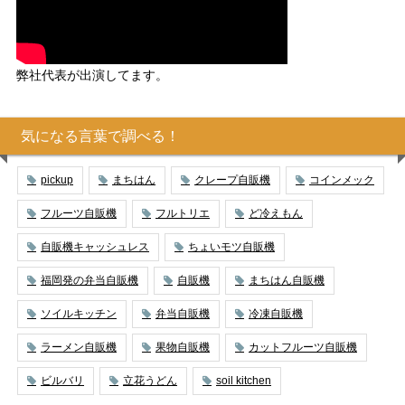
弊社代表が出演してます。
気になる言葉で調べる！
pickup
まちはん
クレープ自販機
コインメック
フルーツ自販機
フルトリエ
ど冷えもん
自販機キャッシュレス
ちょいモツ自販機
福岡発の弁当自販機
自販機
まちはん自販機
ソイルキッチン
弁当自販機
冷凍自販機
ラーメン自販機
果物自販機
カットフルーツ自販機
ビルバリ
立花うどん
soil kitchen