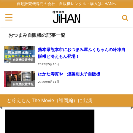
自動販売機専門の会社。自販機レンタル・購入はJiHANへ
おつまみ自販機の記事一覧
熊本県熊本市におつまみ屋ふくちゃんの冷凍自
販機ど冷えもん登場！
自販機設置情報
2022年5月16日
はかた寿賀や 燻製明太子自販機
2020年8月11日
自販機設置情報
ど冷えもん The Movie（福岡編）に出演