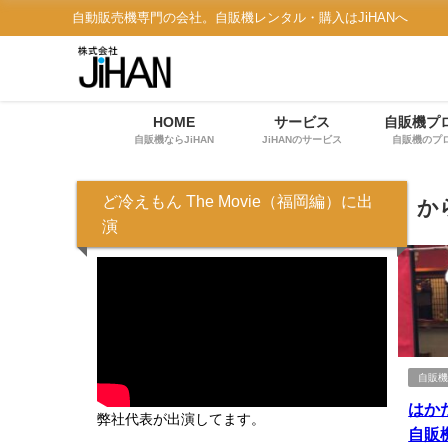
自動販売機専門の会社。自販機レンタル・購入はJiHANへ
HOME
サービス
自販機プ
自販機ならJiHAN
JiHANのサービス
自販機のプ
ど冷えもん The Movie（福岡編）に出
か
演
自販
はか
弊社代表が出演してます。
自販