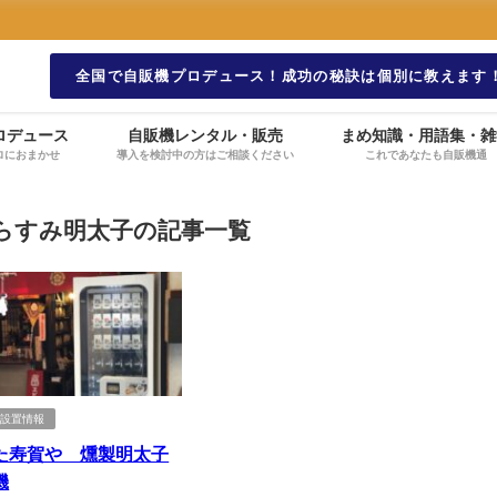
全国で自販機プロデュース！成功の秘訣は個別に教えます
ロデュース
自販機レンタル・販売
まめ知識・用語集・雑
ロにおまかせ
導入を検討中の方はご相談ください
これであなたも自販機通
らすみ明太子の記事一覧
機設置情報
た寿賀や 燻製明太子
機