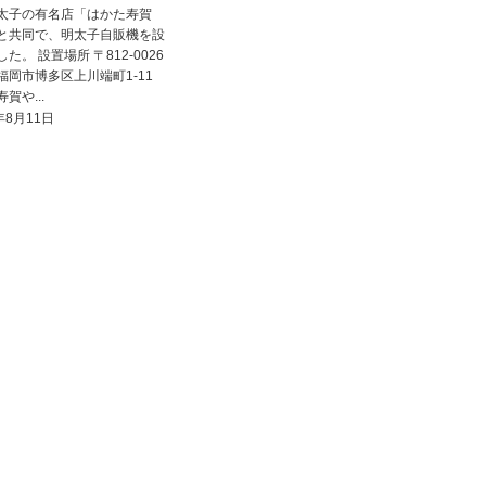
太子の有名店「はかた寿賀
と共同で、明太子自販機を設
た。 設置場所 〒812-0026
福岡市博多区上川端町1-11
賀や...
年8月11日