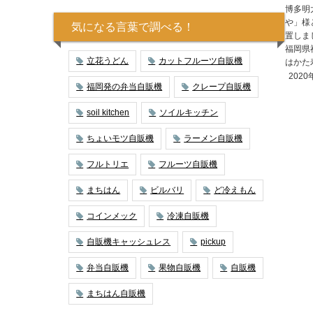
博多明
や」様
気になる言葉で調べる！
置しまし
福岡県
立花うどん
カットフルーツ自販機
はかた寿
2020
福岡発の弁当自販機
クレープ自販機
soil kitchen
ソイルキッチン
ちょいモツ自販機
ラーメン自販機
フルトリエ
フルーツ自販機
まちはん
ビルバリ
ど冷えもん
コインメック
冷凍自販機
自販機キャッシュレス
pickup
弁当自販機
果物自販機
自販機
まちはん自販機