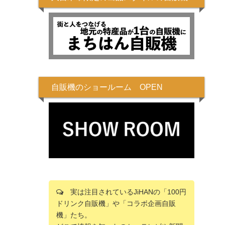
自販機のショールーム OPEN
実は注目されているJiHANの「100円
ドリンク自販機」や「コラボ企画自販
機」たち。