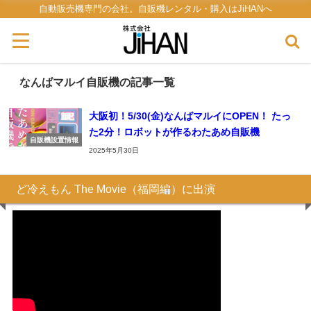
自動販売機専門の会社。自販機レンタル・購入はJiHANへ
なんばマルイ自販機の記事一覧
大阪初！5/30(金)なんばマルイにOPEN！ たっ
た2分！ロボットが作るわたあめ自販機
自販機設置情報
2025年5月30日
ど冷えもん The Movie（福岡編）に出演