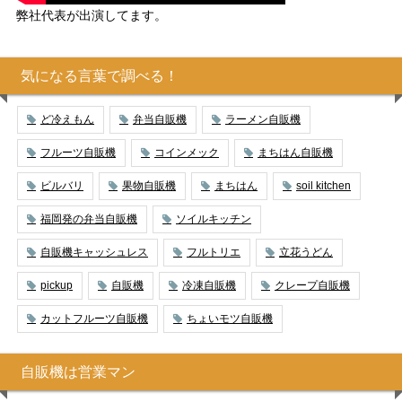
弊社代表が出演してます。
気になる言葉で調べる！
ど冷えもん
弁当自販機
ラーメン自販機
フルーツ自販機
コインメック
まちはん自販機
ビルバリ
果物自販機
まちはん
soil kitchen
福岡発の弁当自販機
ソイルキッチン
自販機キャッシュレス
フルトリエ
立花うどん
pickup
自販機
冷凍自販機
クレープ自販機
カットフルーツ自販機
ちょいモツ自販機
自販機は営業マン