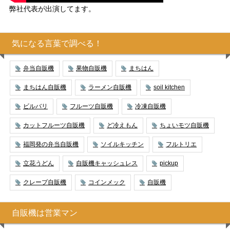
弊社代表が出演してます。
気になる言葉で調べる！
弁当自販機
果物自販機
まちはん
まちはん自販機
ラーメン自販機
soil kitchen
ビルバリ
フルーツ自販機
冷凍自販機
カットフルーツ自販機
ど冷えもん
ちょいモツ自販機
福岡発の弁当自販機
ソイルキッチン
フルトリエ
立花うどん
自販機キャッシュレス
pickup
クレープ自販機
コインメック
自販機
自販機は営業マン