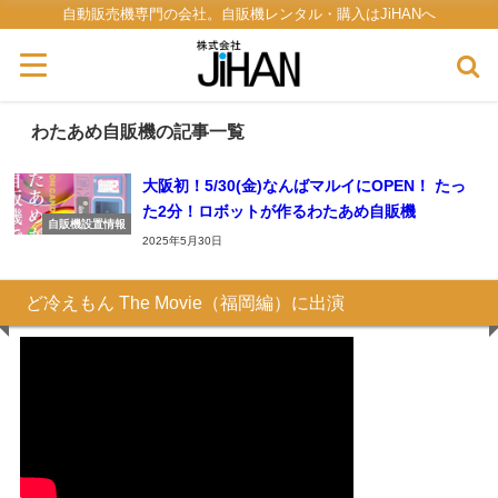
自動販売機専門の会社。自販機レンタル・購入はJiHANへ
わたあめ自販機の記事一覧
大阪初！5/30(金)なんばマルイにOPEN！ たっ
た2分！ロボットが作るわたあめ自販機
自販機設置情報
2025年5月30日
ど冷えもん The Movie（福岡編）に出演