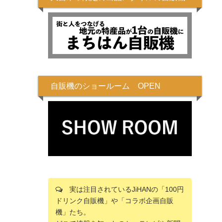
自販機のショールーム OPEN
実は注目されているJiHANの「100円
ドリンク自販機」や「コラボ企画自販
機」たち。