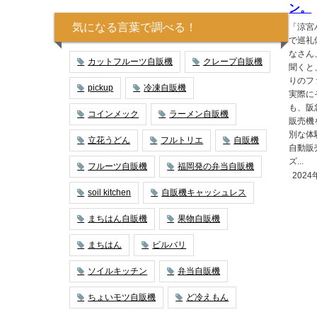
ン。
気になる言葉で調べる！
「涼宮
で巡礼
なさん
カットフルーツ自販機
クレープ自販機
聞くと
りのフ
pickup
冷凍自販機
実際に
も、阪
コインメック
ラーメン自販機
販売機
別な体
立花うどん
フルトリエ
自販機
自動販
ズ...
フルーツ自販機
福岡発の弁当自販機
2024
soil kitchen
自販機キャッシュレス
まちはん自販機
果物自販機
まちはん
ビルバリ
ソイルキッチン
弁当自販機
ちょいモツ自販機
ど冷えもん