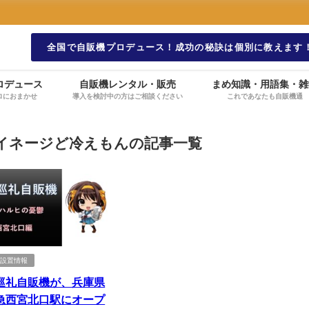
全国で自販機プロデュース！成功の秘訣は個別に教えます
ロデュース
自販機レンタル・販売
まめ知識・用語集・雑
ロにおまかせ
導入を検討中の方はご相談ください
これであなたも自販機通
イネージど冷えもんの記事一覧
機設置情報
巡礼自販機が、兵庫県
急西宮北口駅にオープ