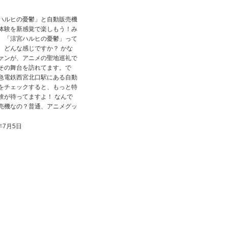
ハルヒの憂鬱」と自動販売機
体験を新感覚で楽しもう！み
、「涼宮ハルヒの憂鬱」って
、どんな感じですか？ かな
ァンが、アニメの聖地巡礼で
その舞台を訪れてます。で
急電鉄西宮北口駅にある自動
をチェックすると、もっと特
験が待ってますよ！ なんで
売機なの？普通、アニメグッ
年7月5日