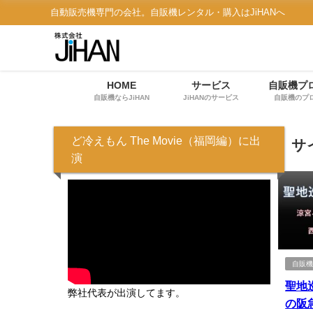
自動販売機専門の会社。自販機レンタル・購入はJiHANへ
HOME
サービス
自販機プ
自販機ならJiHAN
JiHANのサービス
自販機のプ
ど冷えもん The Movie（福岡編）に出
サ
演
自販
聖地
弊社代表が出演してます。
の阪