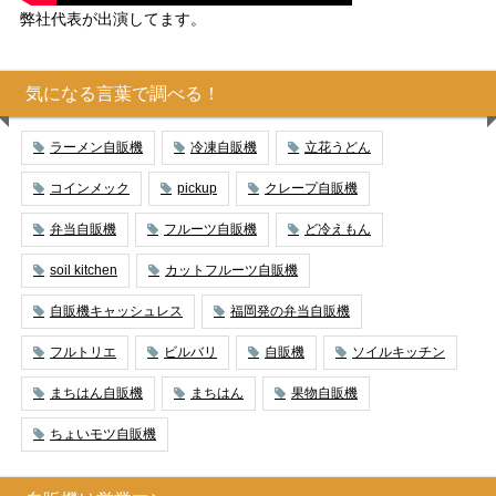
弊社代表が出演してます。
気になる言葉で調べる！
ラーメン自販機
冷凍自販機
立花うどん
コインメック
pickup
クレープ自販機
弁当自販機
フルーツ自販機
ど冷えもん
soil kitchen
カットフルーツ自販機
自販機キャッシュレス
福岡発の弁当自販機
フルトリエ
ビルバリ
自販機
ソイルキッチン
まちはん自販機
まちはん
果物自販機
ちょいモツ自販機