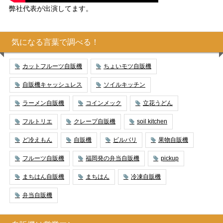
弊社代表が出演してます。
気になる言葉で調べる！
カットフルーツ自販機
ちょいモツ自販機
自販機キャッシュレス
ソイルキッチン
ラーメン自販機
コインメック
立花うどん
フルトリエ
クレープ自販機
soil kitchen
ど冷えもん
自販機
ビルバリ
果物自販機
フルーツ自販機
福岡発の弁当自販機
pickup
まちはん自販機
まちはん
冷凍自販機
弁当自販機