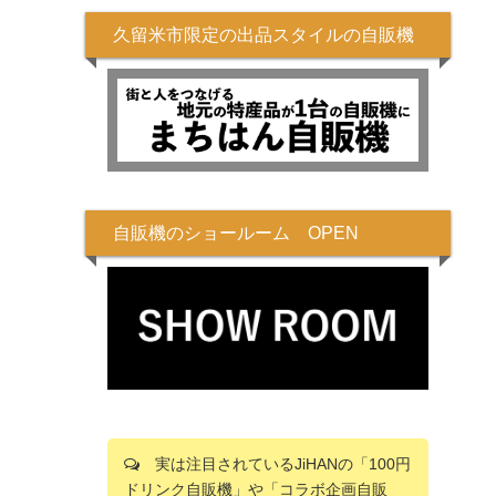
久留米市限定の出品スタイルの自販機
自販機のショールーム OPEN
実は注目されているJiHANの「100円
ドリンク自販機」や「コラボ企画自販