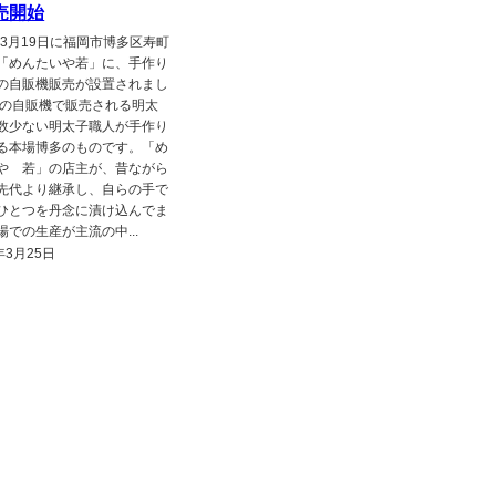
売開始
1年3月19日に福岡市博多区寿町
「めんたいや若」に、手作り
の自販機販売が設置されまし
この自販機で販売される明太
数少ない明太子職人が手作り
る本場博多のものです。「め
や 若」の店主が、昔ながら
先代より継承し、自らの手で
ひとつを丹念に漬け込んでま
場での生産が主流の中...
年3月25日