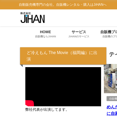
自動販売機専門の会社。自販機レンタル・購入はJiHANへ
HOME
サービス
自販機プ
自販機ならJiHAN
JiHANのサービス
自販機のプ
ど冷えもん The Movie（福岡編）に出
テ
演
自販
めん
弊社代表が出演してます。
に自