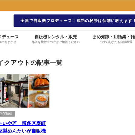
全国で自販機プロデュース！成功の秘訣は個別に教えます
ロデュース
自販機レンタル・販売
まめ知識・用語集・雑
ロにおまかせ
導入を検討中の方はご相談ください
これであなたも自販機通
イクアウトの記事一覧
機設置情報
たいや若 博多区寿町
家製めんたいが自販機