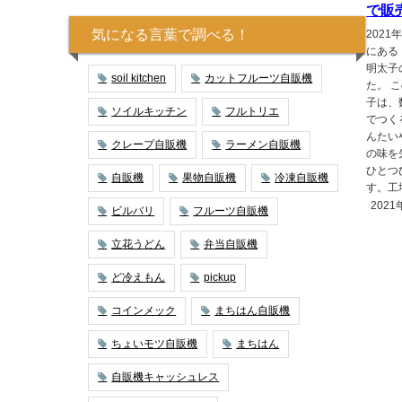
で販
気になる言葉で調べる！
202
にある
明太子
soil kitchen
カットフルーツ自販機
た。 
子は、
ソイルキッチン
フルトリエ
でつく
んたい
クレープ自販機
ラーメン自販機
の味を
ひとつ
自販機
果物自販機
冷凍自販機
す。工
2021
ビルバリ
フルーツ自販機
立花うどん
弁当自販機
ど冷えもん
pickup
コインメック
まちはん自販機
ちょいモツ自販機
まちはん
自販機キャッシュレス