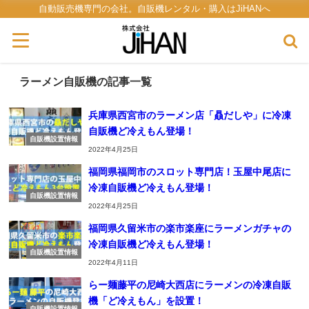
自動販売機専門の会社。自販機レンタル・購入はJiHANへ
ラーメン自販機の記事一覧
兵庫県西宮市のラーメン店「贔だしや」に冷凍
自販機ど冷えもん登場！
自販機設置情報
2022年4月25日
福岡県福岡市のスロット専門店！玉屋中尾店に
冷凍自販機ど冷えもん登場！
自販機設置情報
2022年4月25日
福岡県久留米市の楽市楽座にラーメンガチャの
冷凍自販機ど冷えもん登場！
自販機設置情報
2022年4月11日
らー麺藤平の尼崎大西店にラーメンの冷凍自販
機「ど冷えもん」を設置！
自販機設置情報