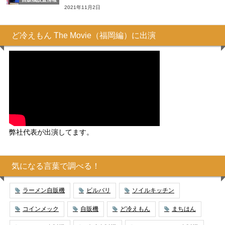
2021年11月2日
ど冷えもん The Movie（福岡編）に出演
弊社代表が出演してます。
気になる言葉で調べる！
ラーメン自販機
ビルバリ
ソイルキッチン
コインメック
自販機
ど冷えもん
まちはん