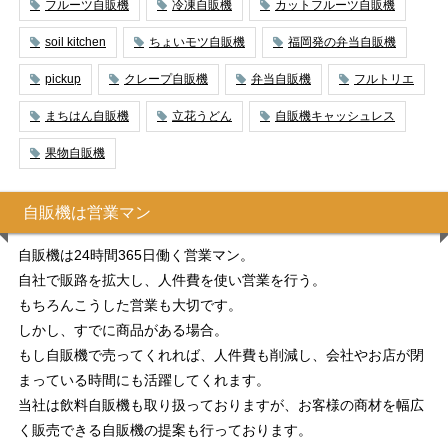
フルーツ自販機
冷凍自販機
カットフルーツ自販機
soil kitchen
ちょいモツ自販機
福岡発の弁当自販機
pickup
クレープ自販機
弁当自販機
フルトリエ
まちはん自販機
立花うどん
自販機キャッシュレス
果物自販機
自販機は営業マン
自販機は24時間365日働く営業マン。
自社で販路を拡大し、人件費を使い営業を行う。
もちろんこうした営業も大切です。
しかし、すでに商品がある場合。
もし自販機で売ってくれれば、人件費も削減し、会社やお店が閉
まっている時間にも活躍してくれます。
当社は飲料自販機も取り扱っておりますが、お客様の商材を幅広
く販売できる自販機の提案も行っております。