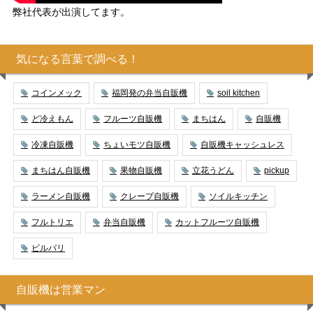
弊社代表が出演してます。
気になる言葉で調べる！
コインメック
福岡発の弁当自販機
soil kitchen
ど冷えもん
フルーツ自販機
まちはん
自販機
冷凍自販機
ちょいモツ自販機
自販機キャッシュレス
まちはん自販機
果物自販機
立花うどん
pickup
ラーメン自販機
クレープ自販機
ソイルキッチン
フルトリエ
弁当自販機
カットフルーツ自販機
ビルバリ
自販機は営業マン