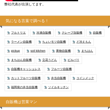
弊社代表が出演してます。
気になる言葉で調べる！
フルトリエ
冷凍自販機
クレープ自販機
自販機
ラーメン自販機
ちょいモツ自販機
ど冷えもん
pickup
soil kitchen
果物自販機
まちはん
まちはん自販機
立花うどん
ビルバリ
自販機キャッシュレス
フルーツ自販機
カットフルーツ自販機
弁当自販機
コインメック
福岡発の弁当自販機
ソイルキッチン
自販機は営業マン