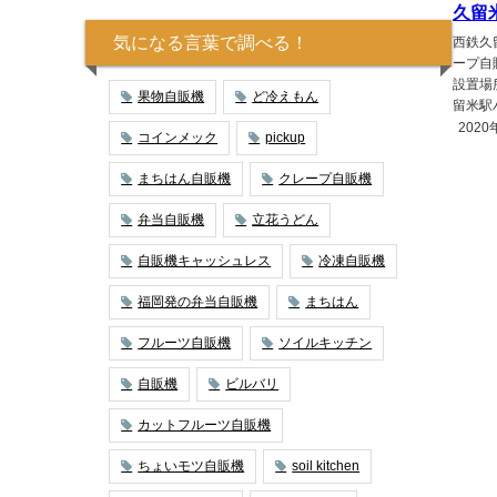
久留
気になる言葉で調べる！
西鉄久
ープ自
設置場
果物自販機
ど冷えもん
留米駅バ
2020
コインメック
pickup
まちはん自販機
クレープ自販機
弁当自販機
立花うどん
自販機キャッシュレス
冷凍自販機
福岡発の弁当自販機
まちはん
フルーツ自販機
ソイルキッチン
自販機
ビルバリ
カットフルーツ自販機
ちょいモツ自販機
soil kitchen