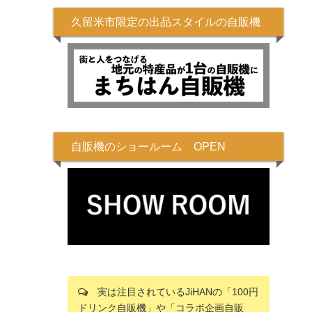
久留米市限定の出品スタイルの自販機
自販機のショールーム OPEN
実は注目されているJiHANの「100円
ドリンク自販機」や「コラボ企画自販