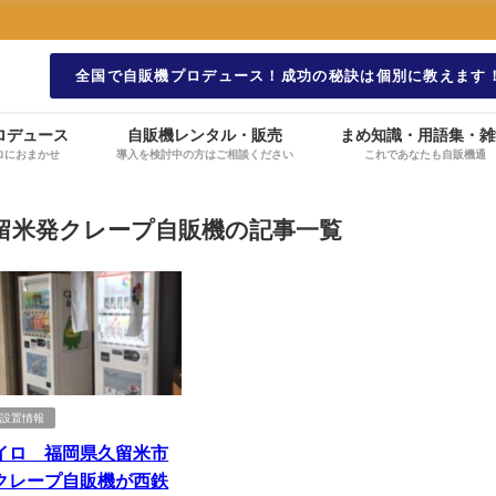
全国で自販機プロデュース！成功の秘訣は個別に教えます
ロデュース
自販機レンタル・販売
まめ知識・用語集・雑
ロにおまかせ
導入を検討中の方はご相談ください
これであなたも自販機通
留米発クレープ自販機の記事一覧
機設置情報
イロ 福岡県久留米市
クレープ自販機が西鉄