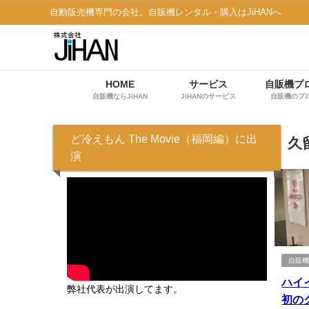
自動販売機専門の会社。自販機レンタル・購入はJiHANへ
HOME
サービス
自販機プ
自販機ならJiHAN
JiHANのサービス
自販機のプ
ど冷えもん The Movie（福岡編）に出
久
演
自販
ハイ
弊社代表が出演してます。
初の