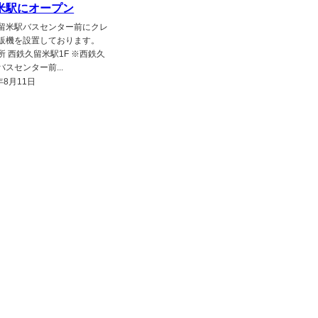
米駅にオープン
留米駅バスセンター前にクレ
販機を設置しております。
所 西鉄久留米駅1F ※西鉄久
スセンター前...
年8月11日