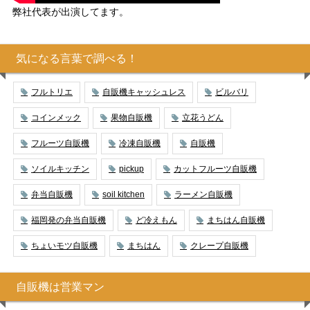
弊社代表が出演してます。
気になる言葉で調べる！
フルトリエ
自販機キャッシュレス
ビルバリ
コインメック
果物自販機
立花うどん
フルーツ自販機
冷凍自販機
自販機
ソイルキッチン
pickup
カットフルーツ自販機
弁当自販機
soil kitchen
ラーメン自販機
福岡発の弁当自販機
ど冷えもん
まちはん自販機
ちょいモツ自販機
まちはん
クレープ自販機
自販機は営業マン