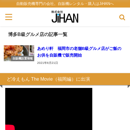
自動販売機専門の会社。自販機レンタル・購入はJiHANへ
博多B級グルメ店の記事一覧
あめり軒 福岡市の老舗B級グルメ店がご飯の
お供を自販機で販売開始
自販機設置情報
2021年6月21日
ど冷えもん The Movie（福岡編）に出演