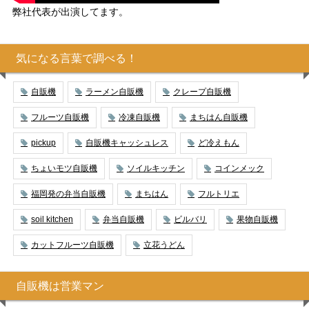
弊社代表が出演してます。
気になる言葉で調べる！
自販機
ラーメン自販機
クレープ自販機
フルーツ自販機
冷凍自販機
まちはん自販機
pickup
自販機キャッシュレス
ど冷えもん
ちょいモツ自販機
ソイルキッチン
コインメック
福岡発の弁当自販機
まちはん
フルトリエ
soil kitchen
弁当自販機
ビルバリ
果物自販機
カットフルーツ自販機
立花うどん
自販機は営業マン