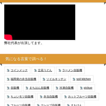
弊社代表が出演してます。
気になる言葉で調べる！
コインメック
立花うどん
ラーメン自販機
福岡発の弁当自販機
ソイルキッチン
soil kitchen
自販機
まちはん自販機
冷凍自販機
pickup
ちょいモツ自販機
弁当自販機
カットフルーツ自販機
フルーツ自販機
クレープ自販機
まちはん