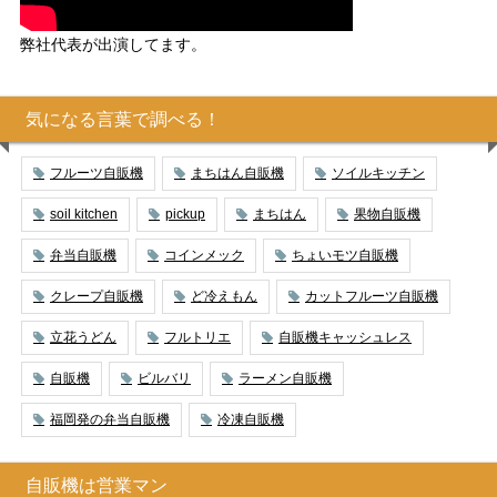
弊社代表が出演してます。
気になる言葉で調べる！
フルーツ自販機
まちはん自販機
ソイルキッチン
soil kitchen
pickup
まちはん
果物自販機
弁当自販機
コインメック
ちょいモツ自販機
クレープ自販機
ど冷えもん
カットフルーツ自販機
立花うどん
フルトリエ
自販機キャッシュレス
自販機
ビルバリ
ラーメン自販機
福岡発の弁当自販機
冷凍自販機
自販機は営業マン