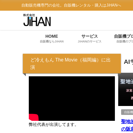
自動販売機専門の会社。自販機レンタル・購入はJiHANへ
HOME
サービス
自販機プ
自販機ならJiHAN
JiHANのサービス
自販機のプ
ど冷えもん The Movie（福岡編）に出
A
演
自販
聖地
弊社代表が出演してます。
の阪