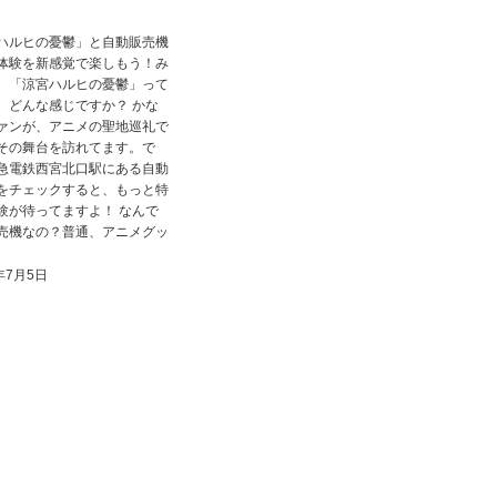
ハルヒの憂鬱」と自動販売機
体験を新感覚で楽しもう！み
、「涼宮ハルヒの憂鬱」って
、どんな感じですか？ かな
ァンが、アニメの聖地巡礼で
その舞台を訪れてます。で
急電鉄西宮北口駅にある自動
をチェックすると、もっと特
験が待ってますよ！ なんで
売機なの？普通、アニメグッ
年7月5日