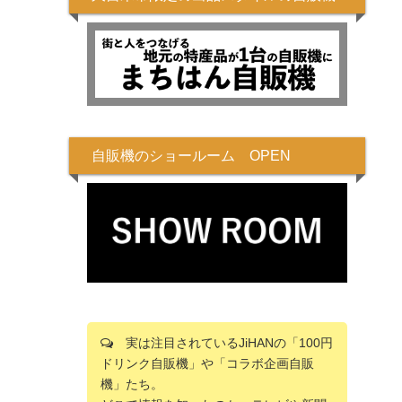
自販機のショールーム OPEN
実は注目されているJiHANの「100円
ドリンク自販機」や「コラボ企画自販
機」たち。