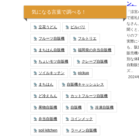
ン。
気になる言葉で調べる！
「涼宮
で巡礼
なさん
立花うどん
ビルバリ
聞くと
りのフ
フルーツ自販機
フルトリエ
実際に
も、阪
まちはん自販機
福岡発の弁当自販機
販売機
別な体
ちょいモツ自販機
クレープ自販機
自動販
ズ...
ソイルキッチン
pickup
2024
まちはん
自販機キャッシュレス
ど冷えもん
カットフルーツ自販機
果物自販機
自販機
冷凍自販機
弁当自販機
コインメック
soil kitchen
ラーメン自販機