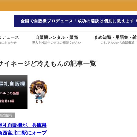
全国で自販機プロデュース！成功の秘訣は個別に教えます
ロデュース
自販機レンタル・販売
まめ知識・用語集・雑
ロにおまかせ
導入を検討中の方はご相談ください
これであなたも自販機通
Iサイネージど冷えもんの記事一覧
機設置情報
巡礼自販機が、兵庫県
急西宮北口駅にオープ