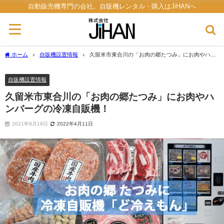
自動販売機専門の会社。自販機レンタル・購入はJiHANへ
ホーム
自販機設置情報
久留米市東合川の「お肉の郷たつみ」にお肉やハン
バーグの冷凍自販機！
自販機設置情報
久留米市東合川の「お肉の郷たつみ」にお肉やハ
ンバーグの冷凍自販機！
2021年9月19日
2022年4月11日