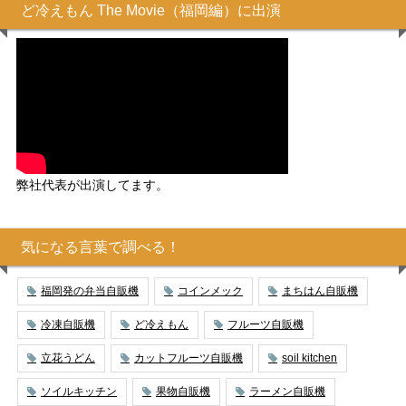
ど冷えもん The Movie（福岡編）に出演
弊社代表が出演してます。
気になる言葉で調べる！
福岡発の弁当自販機
コインメック
まちはん自販機
冷凍自販機
ど冷えもん
フルーツ自販機
立花うどん
カットフルーツ自販機
soil kitchen
ソイルキッチン
果物自販機
ラーメン自販機