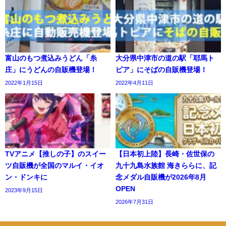
富山のもつ煮込みうどん「糸
大分県中津市の道の駅「耶馬ト
庄」にうどんの自販機登場！
ピア」にそばの自販機登場！
2022年1月15日
2022年4月11日
TVアニメ【推しの子】のスイー
【日本初上陸】長崎・佐世保の
ツ自販機が全国のマルイ・イオ
九十九島水族館 海きららに、記
ン・ドンキに
念メダル自販機が2026年8月
OPEN
2023年9月15日
2026年7月31日