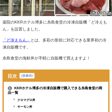
薬院のKKRホテル博多に糸島食堂の冷凍自販機「ど冷えも
ん」を設置しました。
「ど冷えもん」
とは、多彩の形状に対応できる業界初の冷
凍自販機です。
糸島食堂の海鮮丼が手軽に自販機で買えますよ！
目次
[
非表示
]
KKRホテル博多の冷凍自販機で購入できる糸島食堂の商
1.
品一覧
クロマグロ丼
サーモン丼