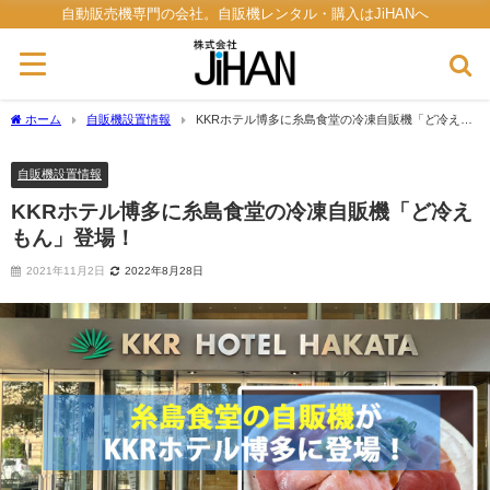
自動販売機専門の会社。自販機レンタル・購入はJiHANへ
ホーム
自販機設置情報
KKRホテル博多に糸島食堂の冷凍自販機「ど冷えも
ん」登場！
自販機設置情報
KKRホテル博多に糸島食堂の冷凍自販機「ど冷え
もん」登場！
2021年11月2日
2022年8月28日