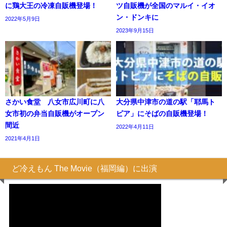
に鶏大王の冷凍自販機登場！
ツ自販機が全国のマルイ・イオ
ン・ドンキに
2022年5月9日
2023年9月15日
さかい食堂 八女市広川町に八
大分県中津市の道の駅「耶馬ト
女市初の弁当自販機がオープン
ピア」にそばの自販機登場！
間近
2022年4月11日
2021年4月1日
ど冷えもん The Movie（福岡編）に出演