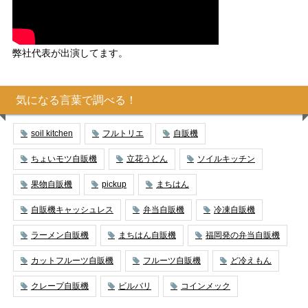
弊社代表が出演してます。
気になる言葉で調べる！
soil kitchen
フルトリエ
自販機
ちょいモツ自販機
立花うどん
ソイルキッチン
果物自販機
pickup
まちはん
自販機キャッシュレス
弁当自販機
冷凍自販機
ラーメン自販機
まちはん自販機
福岡発の弁当自販機
カットフルーツ自販機
フルーツ自販機
ど冷えもん
クレープ自販機
ビルバリ
コインメック