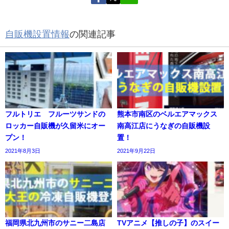
自販機設置情報
の関連記事
フルトリエ フルーツサンドの
熊本市南区のベルエアマックス
ロッカー自販機が久留米にオー
南高江店にうなぎの自販機設
プン！
置！
2021年8月3日
2021年9月22日
福岡県北九州市のサニー二島店
TVアニメ【推しの子】のスイー