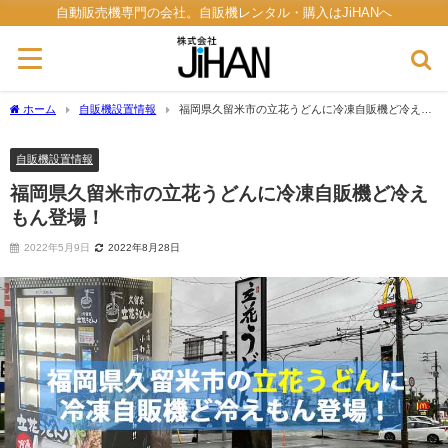
自動販売機専門の会社。自販機レンタル・購入はJiHANへ
ホーム
自販機設置情報
福岡県久留米市の立花うどんに冷凍自販機ど冷えも
ん登場！
自販機設置情報
福岡県久留米市の立花うどんに冷凍自販機ど冷え
もん登場！
2022年5月9日
2022年8月28日