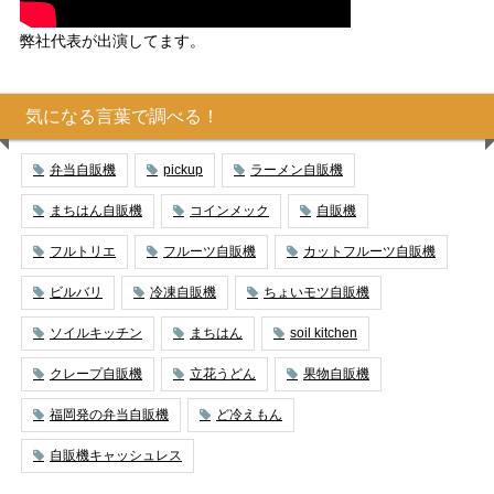
弊社代表が出演してます。
気になる言葉で調べる！
弁当自販機
pickup
ラーメン自販機
まちはん自販機
コインメック
自販機
フルトリエ
フルーツ自販機
カットフルーツ自販機
ビルバリ
冷凍自販機
ちょいモツ自販機
ソイルキッチン
まちはん
soil kitchen
クレープ自販機
立花うどん
果物自販機
福岡発の弁当自販機
ど冷えもん
自販機キャッシュレス