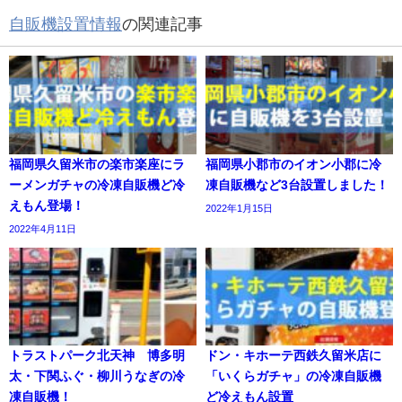
自販機設置情報
の関連記事
福岡県久留米市の楽市楽座にラ
福岡県小郡市のイオン小郡に冷
ーメンガチャの冷凍自販機ど冷
凍自販機など3台設置しました！
えもん登場！
2022年1月15日
2022年4月11日
トラストパーク北天神 博多明
ドン・キホーテ西鉄久留米店に
太・下関ふぐ・柳川うなぎの冷
「いくらガチャ」の冷凍自販機
凍自販機！
ど冷えもん設置