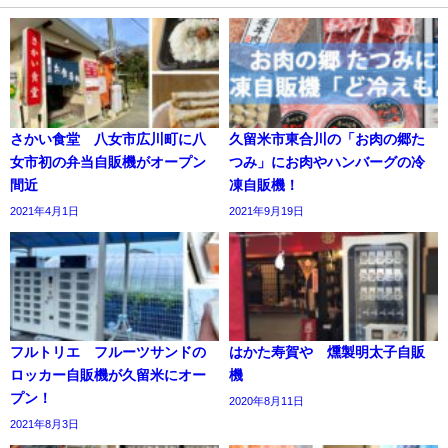
さかい食堂 八女市広川町に八
久留米市東合川の「お肉の郷た
女市初の弁当自販機がオープン
つみ」にお肉やハンバーグの冷
間近
凍自販機！
2021年4月1日
2021年9月19日
フルトリエ フルーツサンドの
はかた寿賀や 燻製明太子自販
ロッカー自販機が久留米にオー
機
プン！
2020年8月11日
2021年8月3日