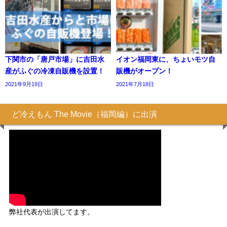
下関市の「唐戸市場」に吉田水
イオン福岡東に、ちょいモツ自
産がふぐの冷凍自販機を設置！
販機がオープン！
2021年9月19日
2021年7月18日
ど冷えもん The Movie（福岡編）に出演
弊社代表が出演してます。