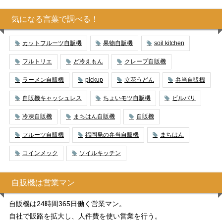
気になる言葉で調べる！
カットフルーツ自販機
果物自販機
soil kitchen
フルトリエ
ど冷えもん
クレープ自販機
ラーメン自販機
pickup
立花うどん
弁当自販機
自販機キャッシュレス
ちょいモツ自販機
ビルバリ
冷凍自販機
まちはん自販機
自販機
フルーツ自販機
福岡発の弁当自販機
まちはん
コインメック
ソイルキッチン
自販機は営業マン
自販機は24時間365日働く営業マン。
自社で販路を拡大し、人件費を使い営業を行う。