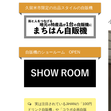
久留米市限定の出品スタイルの自販機
自販機のショールーム OPEN
実は注目されているJiHANの「100円
ドリンク自販機」や「コラボ企画自販