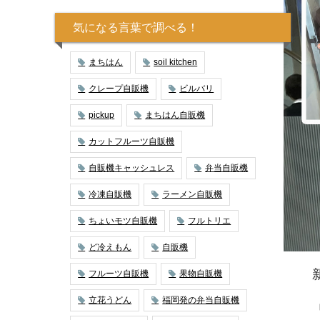
気になる言葉で調べる！
まちはん
soil kitchen
クレープ自販機
ビルバリ
pickup
まちはん自販機
カットフルーツ自販機
自販機キャッシュレス
弁当自販機
冷凍自販機
ラーメン自販機
ちょいモツ自販機
フルトリエ
ど冷えもん
自販機
フルーツ自販機
果物自販機
立花うどん
福岡発の弁当自販機