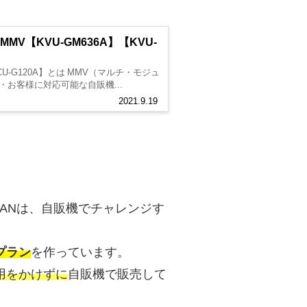
【KVU-GM636A】【KVU-
【KCU-G120A】とは MMV（マルチ・モジュ
お客様に対応可能な自販機...
2021.9.19
HANは、自販機でチャレンジす
プラン
を作っています。
用をかけずに
自販機で販売して
。