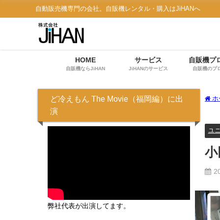
自動販売機専門の会社。自販機レンタル・購入はJiHANへ
HOME
サービス
自販機プ
自販機ならJiHAN
JiHANのサービス
自販機のプ
ど冷えもん The Movie（福岡編）に出
ホ
演
ユ
小
2
弊社代表が出演してます。