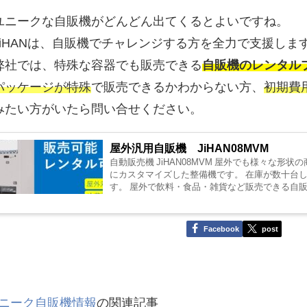
ユニークな自販機がどんどん出てくるとよいですね。
JiHANは、自販機でチャレンジする方を全力で支援しま
弊社では、特殊な容器でも販売できる
自販機のレンタル
パッケージが特殊
で販売できるかわからない方、
初期費
みたい方がいたら問い合せください。
屋外汎用自販機 JiHAN08MVM
自動販売機 JiHAN08MVM 屋外でも様々な形状
にカスタマイズした整備機です。 在庫が数十台
す。 屋外で飲料・食品・雑貨など販売できる自販
ングコストも安く抑えることができます。 基本..
Facebook
post
ニーク自販機情報
の関連記事