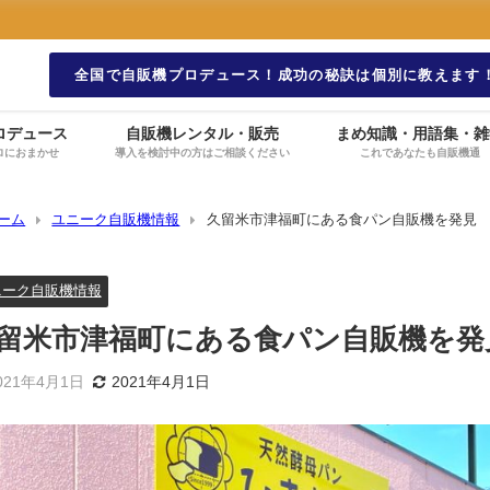
全国で自販機プロデュース！成功の秘訣は個別に教えます
ロデュース
自販機レンタル・販売
まめ知識・用語集・雑
ロにおまかせ
導入を検討中の方はご相談ください
これであなたも自販機通
ーム
ユニーク自販機情報
久留米市津福町にある食パン自販機を発見
ニーク自販機情報
留米市津福町にある食パン自販機を発
021年4月1日
2021年4月1日