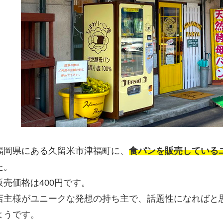
福岡県にある久留米市津福町に、
食パンを販売している
た。
販売価格は400円です。
店主様がユニークな発想の持ち主で、話題性になればと
ようです。