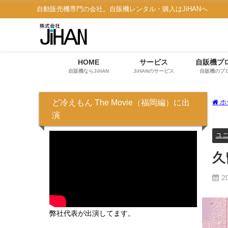
自動販売機専門の会社。自販機レンタル・購入はJiHANへ
HOME
サービス
自販機プ
自販機ならJiHAN
JiHANのサービス
自販機のプ
ど冷えもん The Movie（福岡編）に出
ホ
演
ユ
久
2
弊社代表が出演してます。