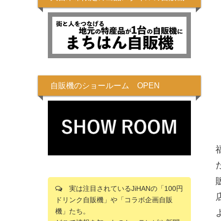
自販機のショールーム OPEN
実は注目されているJiHANの「100円
ドリンク自販機」や「コラボ企画自販
機」たち。