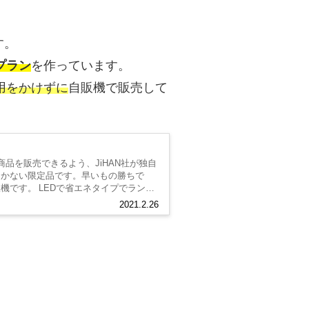
す。
プラン
を作っています。
用をかけずに
自販機で販売して
の商品を販売できるよう、JiHAN社が独自
しかない限定品です。早いもの勝ちで
機です。 LEDで省エネタイプでランニ
.
2021.2.26