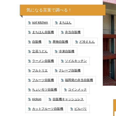
気になる言葉で調べる！
soil kitchen
まちはん
まちはん自販機
弁当自販機
自販機
果物自販機
ど冷えもん
立花うどん
冷凍自販機
ラーメン自販機
ソイルキッチン
フルトリエ
クレープ自販機
フルーツ自販機
福岡発の弁当自販機
ちょいモツ自販機
コインメック
pickup
自販機キャッシュレス
カットフルーツ自販機
ビルバリ