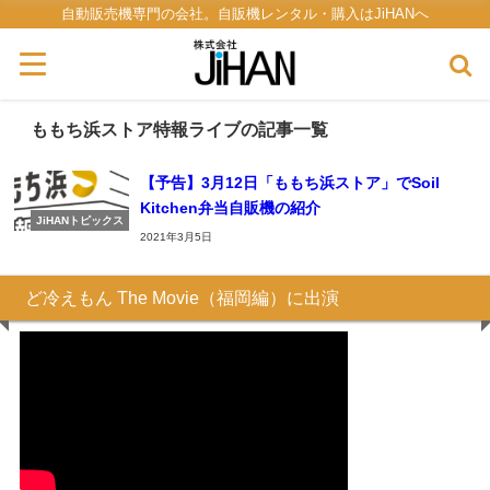
自動販売機専門の会社。自販機レンタル・購入はJiHANへ
ももち浜ストア特報ライブの記事一覧
【予告】3月12日「ももち浜ストア」でSoil
Kitchen弁当自販機の紹介
JiHANトピックス
2021年3月5日
ど冷えもん The Movie（福岡編）に出演