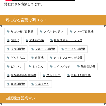
弊社代表が出演してます。
気になる言葉で調べる！
ちょいモツ自販機
ソイルキッチン
クレープ自販機
pickup
soil kitchen
自販機キャッシュレス
冷凍自販機
フルーツ自販機
ラーメン自販機
ど冷えもん
自販機
カットフルーツ自販機
ビルバリ
まちはん
コインメック
果物自販機
福岡発の弁当自販機
フルトリエ
まちはん自販機
弁当自販機
立花うどん
自販機は営業マン