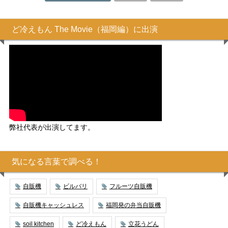
ど冷えもん The Movie（福岡編）に出演
弊社代表が出演してます。
気になる言葉で調べる！
自販機
ビルバリ
フルーツ自販機
自販機キャッシュレス
福岡発の弁当自販機
soil kitchen
ど冷えもん
立花うどん