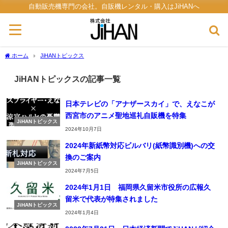
自動販売機専門の会社。自販機レンタル・購入はJiHANへ
ホーム
JiHANトピックス
JiHANトピックスの記事一覧
日本テレビの「アナザースカイ」で、えなこが
西宮市のアニメ聖地巡礼自販機を特集
JiHANトピックス
2024年10月7日
2024年新紙幣対応ビルバリ(紙幣識別機)への交
換のご案内
JiHANトピックス
2024年7月5日
2024年1月1日 福岡県久留米市役所の広報久
留米で代表が特集されました
JiHANトピックス
2024年1月4日