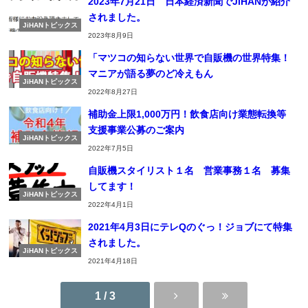
2023年7月21日 日本経済新聞でJiHANが紹介
されました。
JiHANトピックス
2023年8月9日
「マツコの知らない世界で自販機の世界特集！
マニアが語る夢のど冷えもん
JiHANトピックス
2022年8月27日
補助金上限1,000万円！飲食店向け業態転換等
支援事業公募のご案内
JiHANトピックス
2022年7月5日
自販機スタイリスト１名 営業事務１名 募集
してます！
JiHANトピックス
2022年4月1日
2021年4月3日にテレQのぐっ！ジョブにて特集
されました。
JiHANトピックス
2021年4月18日
1 / 3