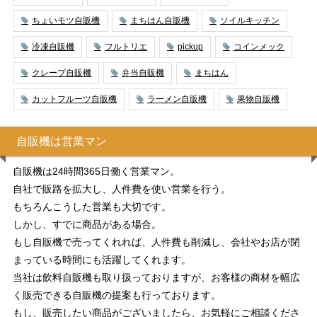
ちょいモツ自販機
まちはん自販機
ソイルキッチン
冷凍自販機
フルトリエ
pickup
コインメック
クレープ自販機
弁当自販機
まちはん
カットフルーツ自販機
ラーメン自販機
果物自販機
自販機は営業マン
自販機は24時間365日働く営業マン。
自社で販路を拡大し、人件費を使い営業を行う。
もちろんこうした営業も大切です。
しかし、すでに商品がある場合。
もし自販機で売ってくれれば、人件費も削減し、会社やお店が閉
まっている時間にも活躍してくれます。
当社は飲料自販機も取り扱っておりますが、お客様の商材を幅広
く販売できる自販機の提案も行っております。
もし、販売したい商品がございましたら、お気軽にご相談くださ