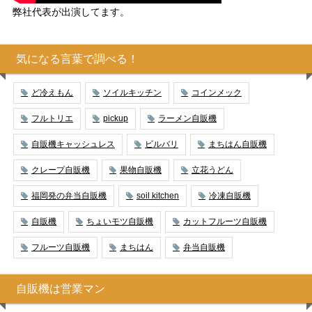
弊社代表が出演してます。
気になる言葉で調べる！
ど冷えもん
ソイルキッチン
コインメック
フルトリエ
pickup
ラーメン自販機
自販機キャッシュレス
ビルバリ
まちはん自販機
クレープ自販機
果物自販機
立花うどん
福岡発の弁当自販機
soil kitchen
冷凍自販機
自販機
ちょいモツ自販機
カットフルーツ自販機
フルーツ自販機
まちはん
弁当自販機
自販機は営業マン