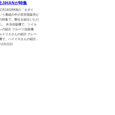
JiHANが特集
年2月19日RKBの「タダイ
いう番組の中の非対面販売ビ
の特集で、弊社を紹介いただ
た。 弁当自販機で、ソイル
ンの紹介 フルーツ自販機
ルトリエさんの紹介 クレー
機で、ハイイロさんの紹介...
年2月22日