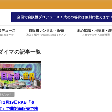
全国で自販機プロデュース！成功の秘訣は個別に教えます
ロデュース
自販機レンタル・販売
まめ知識・用語集・雑
ロにおまかせ
導入を検討中の方はご相談ください
これであなたも自販機通
ダイマの記事一覧
ANトピックス
1年2月19日RKB「タ
マ」で非対面販売で株