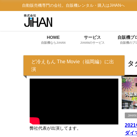
自動販売機専門の会社。自販機レンタル・購入はJiHANへ
HOME
サービス
自販機プ
自販機ならJiHAN
JiHANのサービス
自販機のプ
ど冷えもん The Movie（福岡編）に出
タ
演
JiH
202
弊社代表が出演してます。
ダイ