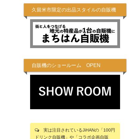
久留米市限定の出品スタイルの自販機
自販機のショールーム OPEN
実は注目されているJiHANの「100円
ドリンク自販機」や「コラボ企画自販