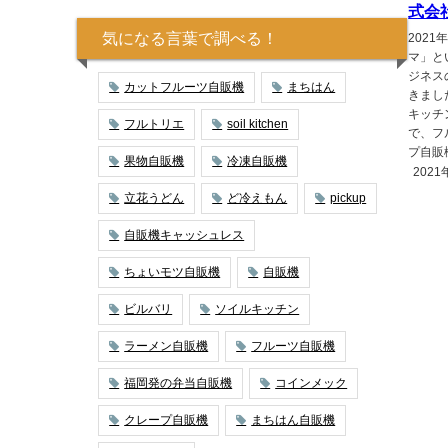
式会社
気になる言葉で調べる！
2021
マ」と
ジネス
カットフルーツ自販機
まちはん
きまし
キッチ
フルトリエ
soil kitchen
で、フ
プ自販
果物自販機
冷凍自販機
2021
立花うどん
ど冷えもん
pickup
自販機キャッシュレス
ちょいモツ自販機
自販機
ビルバリ
ソイルキッチン
ラーメン自販機
フルーツ自販機
福岡発の弁当自販機
コインメック
クレープ自販機
まちはん自販機