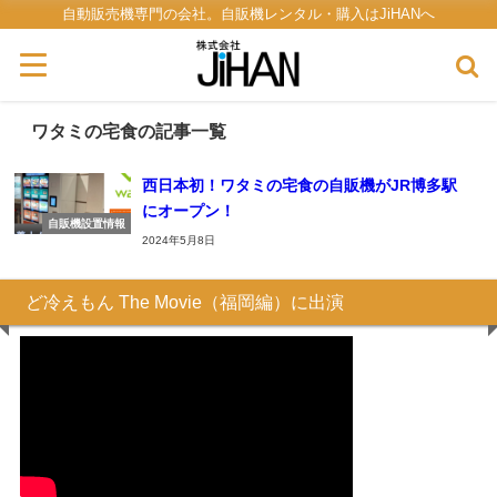
自動販売機専門の会社。自販機レンタル・購入はJiHANへ
ワタミの宅食の記事一覧
西日本初！ワタミの宅食の自販機がJR博多駅
にオープン！
自販機設置情報
2024年5月8日
ど冷えもん The Movie（福岡編）に出演