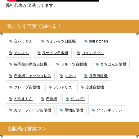
弊社代表が出演してます。
気になる言葉で調べる！
立花うどん
ちょいモツ自販機
soil kitchen
まちはん
ラーメン自販機
コインメック
福岡発の弁当自販機
フルーツ自販機
まちはん自販機
自販機キャッシュレス
pickup
弁当自販機
クレープ自販機
フルトリエ
冷凍自販機
ど冷えもん
自販機
ビルバリ
カットフルーツ自販機
果物自販機
ソイルキッチン
自販機は営業マン