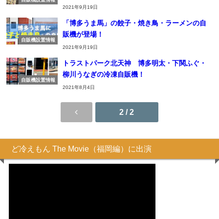
2021年9月19日
「博多うま馬」の餃子・焼き鳥・ラーメンの自
販機が登場！
自販機設置情報
2021年9月19日
トラストパーク北天神 博多明太・下関ふぐ・
柳川うなぎの冷凍自販機！
自販機設置情報
2021年8月4日
2 / 2
ど冷えもん The Movie（福岡編）に出演