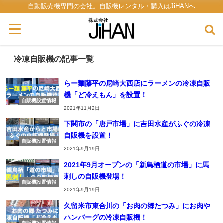
自動販売機専門の会社。自販機レンタル・購入はJiHANへ
冷凍自販機の記事一覧
らー麺藤平の尼崎大西店にラーメンの冷凍自販
機「ど冷えもん」を設置！
自販機設置情報
2021年11月2日
下関市の「唐戸市場」に吉田水産がふぐの冷凍
自販機を設置！
自販機設置情報
2021年9月19日
2021年9月オープンの「新鳥栖道の市場」に馬
刺しの自販機登場！
自販機設置情報
2021年9月19日
久留米市東合川の「お肉の郷たつみ」にお肉や
ハンバーグの冷凍自販機！
自販機設置情報