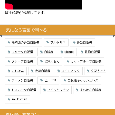
弊社代表が出演してます。
気になる言葉で調べる！
福岡発の弁当自販機
フルトリエ
弁当自販機
フルーツ自販機
自販機
pickup
果物自販機
クレープ自販機
ど冷えもん
カットフルーツ自販機
まちはん
冷凍自販機
コインメック
立花うどん
ラーメン自販機
ビルバリ
自販機キャッシュレス
ちょいモツ自販機
ソイルキッチン
まちはん自販機
soil kitchen
自販機は営業マン