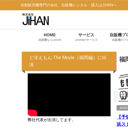
自動販売機専門の会社。自販機レンタル・購入はJiHANへ
HOME
サービス
自販機プ
自販機ならJiHAN
JiHANのサービス
自販機のプ
ど冷えもん The Movie（福岡編）に出
福
演
JiH
【予
弊社代表が出演してます。
浜スト