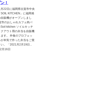
プン！
年1月22日に福岡県古賀市中央
SOIL KITCHEN」に福岡発
の自販機がオープンしまし
古賀市のおしゃれカフェ肉バ
oil kitchen ソイルキッチ
イクアウト用の弁当を自販機
します。 外食のプロフェッ
ルが本気で作った弁当をご賞
。 「2021月2月19日...
年2月16日