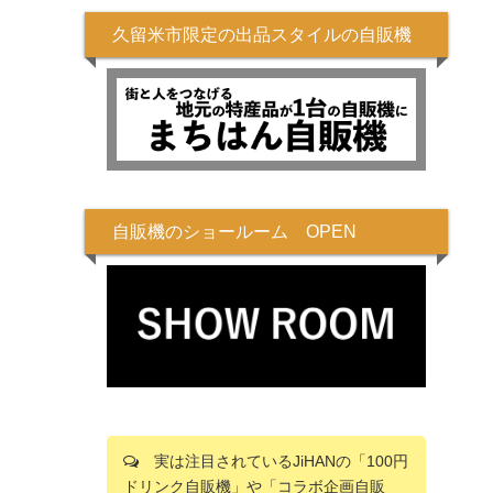
久留米市限定の出品スタイルの自販機
自販機のショールーム OPEN
実は注目されているJiHANの「100円
ドリンク自販機」や「コラボ企画自販