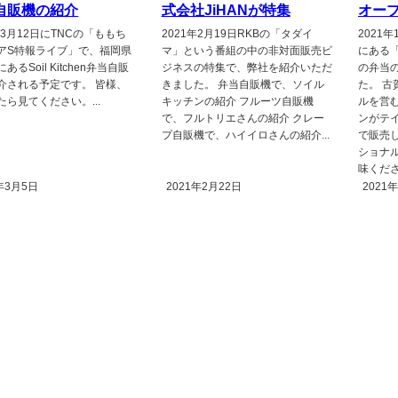
自販機の紹介
式会社JiHANが特集
オー
年3月12日にTNCの「ももち
2021年2月19日RKBの「タダイ
2021
アS特報ライブ」で、福岡県
マ」という番組の中の非対面販売ビ
にある「
あるSoil Kitchen弁当自販
ジネスの特集で、弊社を紹介いただ
の弁当
介される予定です。 皆様、
きました。 弁当自販機で、ソイル
た。 
たら見てください。...
キッチンの紹介 フルーツ自販機
ルを営むS
で、フルトリエさんの紹介 クレー
ンがテ
プ自販機で、ハイイロさんの紹介...
で販売
ショナ
味ください
年3月5日
2021年2月22日
2021