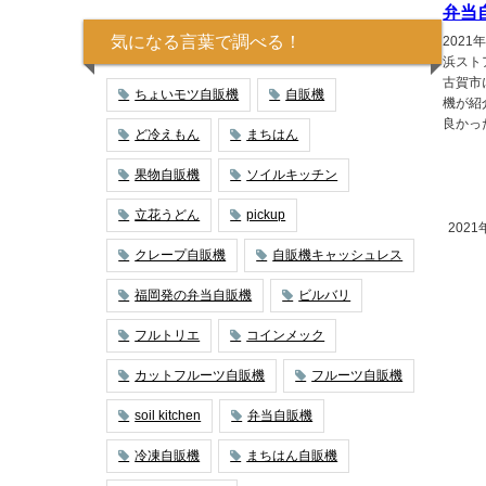
弁当
気になる言葉で調べる！
2021
浜スト
古賀市に
ちょいモツ自販機
自販機
機が紹
良かっ
ど冷えもん
まちはん
果物自販機
ソイルキッチン
立花うどん
pickup
2021
クレープ自販機
自販機キャッシュレス
福岡発の弁当自販機
ビルバリ
フルトリエ
コインメック
カットフルーツ自販機
フルーツ自販機
soil kitchen
弁当自販機
冷凍自販機
まちはん自販機