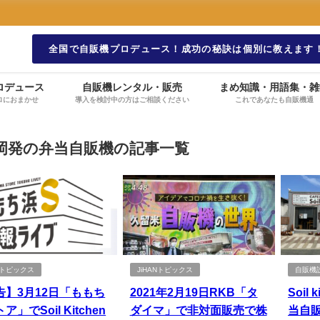
全国で自販機プロデュース！成功の秘訣は個別に教えます
ロデュース
自販機レンタル・販売
まめ知識・用語集・雑
ロにおまかせ
導入を検討中の方はご相談ください
これであなたも自販機通
岡発の弁当自販機の記事一覧
ANトピックス
JiHANトピックス
自販機
告】3月12日「ももち
2021年2月19日RKB「タ
Soil
ア」でSoil Kitchen
ダイマ」で非対面販売で株
当自