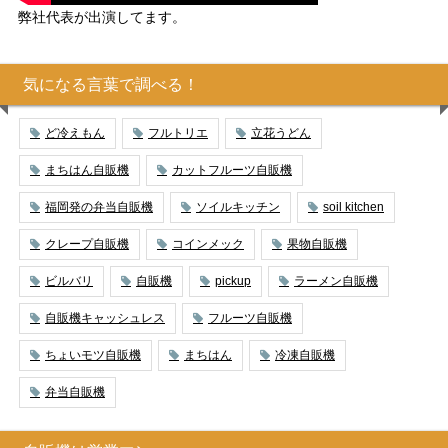
弊社代表が出演してます。
気になる言葉で調べる！
ど冷えもん
フルトリエ
立花うどん
まちはん自販機
カットフルーツ自販機
福岡発の弁当自販機
ソイルキッチン
soil kitchen
クレープ自販機
コインメック
果物自販機
ビルバリ
自販機
pickup
ラーメン自販機
自販機キャッシュレス
フルーツ自販機
ちょいモツ自販機
まちはん
冷凍自販機
弁当自販機