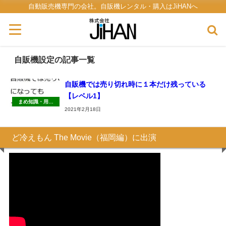
自動販売機専門の会社。自販機レンタル・購入はJiHANへ
自販機設定の記事一覧
自販機では売り切れ時に１本だけ残っている
【レベル1】
まめ知識・用語
集・雑学
2021年2月18日
ど冷えもん The Movie（福岡編）に出演