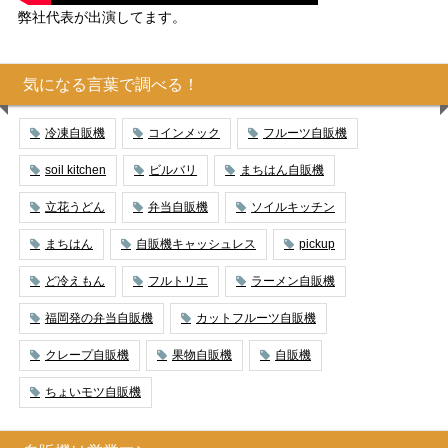
弊社代表が出演してます。
気になる言葉で調べる！
冷凍自販機
コインメック
フルーツ自販機
soil kitchen
ビルバリ
まちはん自販機
立花うどん
弁当自販機
ソイルキッチン
まちはん
自販機キャッシュレス
pickup
ど冷えもん
フルトリエ
ラーメン自販機
福岡発の弁当自販機
カットフルーツ自販機
クレープ自販機
果物自販機
自販機
ちょいモツ自販機