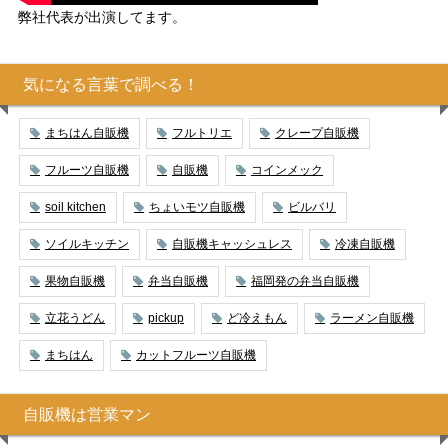
弊社代表が出演してます。
気になる言葉で調べる！
まちはん自販機
フルトリエ
クレープ自販機
フルーツ自販機
自販機
コインメック
soil kitchen
ちょいモツ自販機
ビルバリ
ソイルキッチン
自販機キャッシュレス
冷凍自販機
果物自販機
弁当自販機
福岡発の弁当自販機
立花うどん
pickup
ど冷えもん
ラーメン自販機
まちはん
カットフルーツ自販機
自販機は営業マン