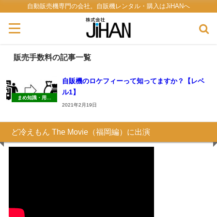
自動販売機専門の会社。自販機レンタル・購入はJiHANへ
販売手数料の記事一覧
自販機のロケフィーって知ってますか？【レベ
ル1】
まめ知識・用語
集・雑学
2021年2月19日
ど冷えもん The Movie（福岡編）に出演