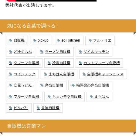
弊社代表が出演してます。
気になる言葉で調べる！
自販機
pickup
soil kitchen
フルトリエ
ど冷えもん
ラーメン自販機
ソイルキッチン
クレープ自販機
冷凍自販機
カットフルーツ自販機
コインメック
まちはん自販機
自販機キャッシュレス
立花うどん
弁当自販機
福岡発の弁当自販機
フルーツ自販機
ちょいモツ自販機
まちはん
ビルバリ
果物自販機
自販機は営業マン