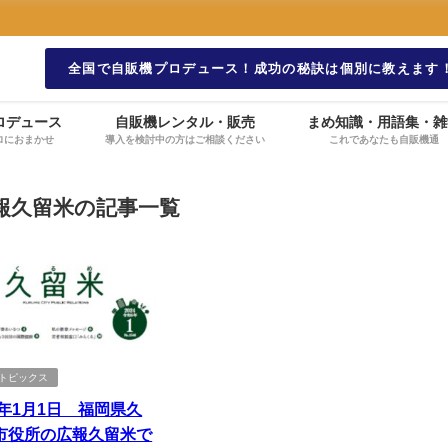
全国で自販機プロデュース！成功の秘訣は個別に教えます
ロデュース
自販機レンタル・販売
まめ知識・用語集・雑
ロにおまかせ
導入を検討中の方はご相談ください
これであなたも自販機通
報久留米の記事一覧
ANトピックス
4年1月1日 福岡県久
市役所の広報久留米で