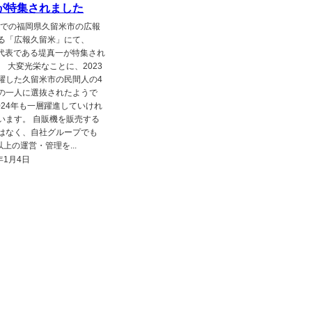
が特集されました
3年での福岡県久留米市の広報
る「広報久留米」にて、
AN代表である堤真一が特集され
。 大変光栄なことに、2023
躍した久留米市の民間人の4
の一人に選抜されたようで
2024年も一層躍進していけれ
います。 自販機を販売する
はなく、自社グループでも
以上の運営・管理を...
年1月4日