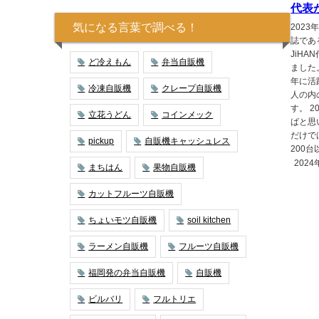
代表
気になる言葉で調べる！
202
誌であ
JiH
ど冷えもん
弁当自販機
ました
年に活
冷凍自販機
クレープ自販機
人の内
す。 
立花うどん
コインメック
ばと思
だけで
pickup
自販機キャッシュレス
200台
2024
まちはん
果物自販機
カットフルーツ自販機
ちょいモツ自販機
soil kitchen
ラーメン自販機
フルーツ自販機
福岡発の弁当自販機
自販機
ビルバリ
フルトリエ