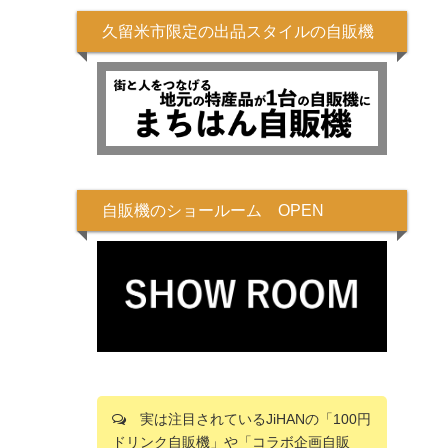
久留米市限定の出品スタイルの自販機
自販機のショールーム OPEN
実は注目されているJiHANの「100円
ドリンク自販機」や「コラボ企画自販