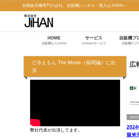
自動販売機専門の会社。自販機レンタル・購入はJiHANへ
HOME
サービス
自販機プ
自販機ならJiHAN
JiHANのサービス
自販機のプ
ど冷えもん The Movie（福岡編）に出
広
演
JiH
202
弊社代表が出演してます。
留米