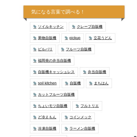
気になる言葉で調べる！
ソイルキッチン
クレープ自販機
果物自販機
pickup
立花うどん
ビルバリ
フルーツ自販機
福岡発の弁当自販機
自販機キャッシュレス
弁当自販機
soil kitchen
自販機
まちはん
カットフルーツ自販機
ちょいモツ自販機
フルトリエ
ど冷えもん
コインメック
冷凍自販機
ラーメン自販機