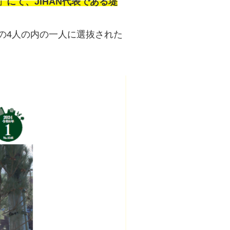
にて、JiHAN代表である堤
人の4人の内の一人に選抜された