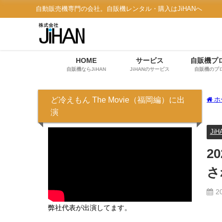
自動販売機専門の会社。自販機レンタル・購入はJiHANへ
HOME
サービス
自販機プ
自販機ならJiHAN
JiHANのサービス
自販機のプ
ど冷えもん The Movie（福岡編）に出
ホ
演
Ji
2
さ
2
弊社代表が出演してます。