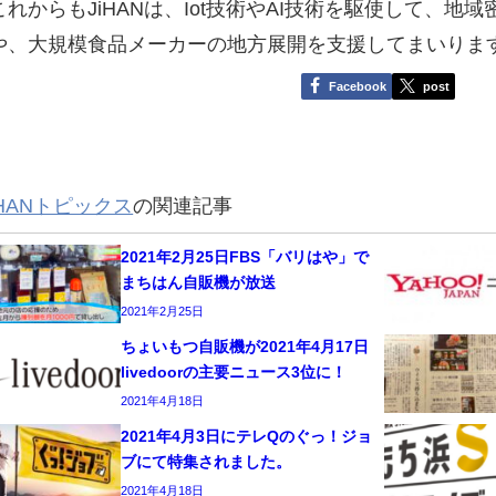
これからもJiHANは、Iot技術やAI技術を駆使して、
や、大規模食品メーカーの地方展開を支援してまいりま
Facebook
post
iHANトピックス
の関連記事
2021年2月25日FBS「バリはや」で
まちはん自販機が放送
2021年2月25日
ちょいもつ自販機が2021年4月17日
livedoorの主要ニュース3位に！
2021年4月18日
2021年4月3日にテレQのぐっ！ジョ
ブにて特集されました。
2021年4月18日