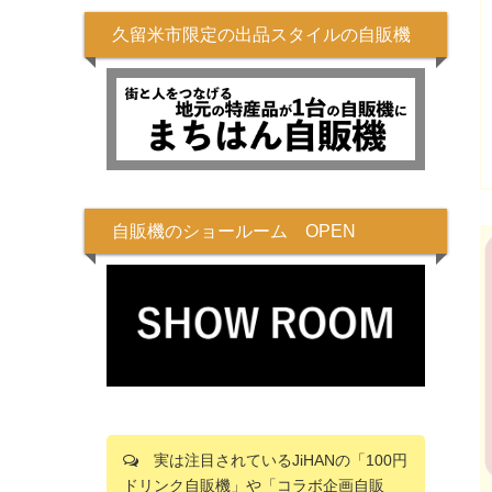
久留米市限定の出品スタイルの自販機
自販機のショールーム OPEN
実は注目されているJiHANの「100円
ドリンク自販機」や「コラボ企画自販