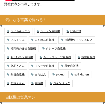
弊社代表が出演してます。
気になる言葉で調べる！
ソイルキッチン
ラーメン自販機
ビルバリ
フルトリエ
まちはん自販機
自販機キャッシュレス
福岡発の弁当自販機
クレープ自販機
ちょいモツ自販機
カットフルーツ自販機
冷凍自販機
立花うどん
フルーツ自販機
果物自販機
弁当自販機
まちはん
pickup
soil kitchen
ど冷えもん
自販機
コインメック
自販機は営業マン