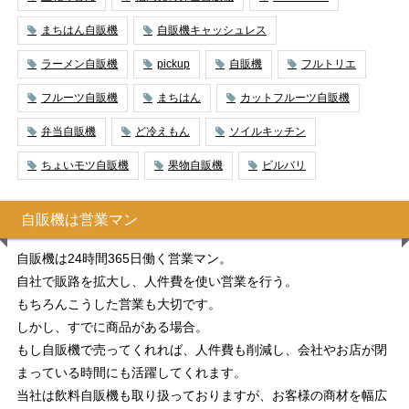
まちはん自販機
自販機キャッシュレス
ラーメン自販機
pickup
自販機
フルトリエ
フルーツ自販機
まちはん
カットフルーツ自販機
弁当自販機
ど冷えもん
ソイルキッチン
ちょいモツ自販機
果物自販機
ビルバリ
自販機は営業マン
自販機は24時間365日働く営業マン。
自社で販路を拡大し、人件費を使い営業を行う。
もちろんこうした営業も大切です。
しかし、すでに商品がある場合。
もし自販機で売ってくれれば、人件費も削減し、会社やお店が閉
まっている時間にも活躍してくれます。
当社は飲料自販機も取り扱っておりますが、お客様の商材を幅広