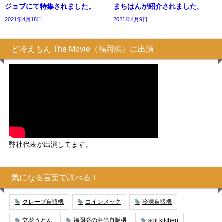
ジョブにて特集されました。
まちはんが紹介されました。
2021年4月18日
2021年4月9日
ど冷えもん The Movie（福岡編）に出演
弊社代表が出演してます。
気になる言葉で調べる！
クレープ自販機
コインメック
冷凍自販機
立花うどん
福岡発の弁当自販機
soil kitchen