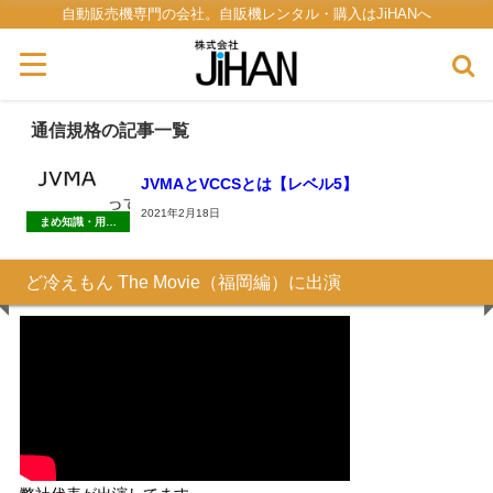
自動販売機専門の会社。自販機レンタル・購入はJiHANへ
通信規格の記事一覧
JVMAとVCCSとは【レベル5】
2021年2月18日
まめ知識・用語
集・雑学
ど冷えもん The Movie（福岡編）に出演