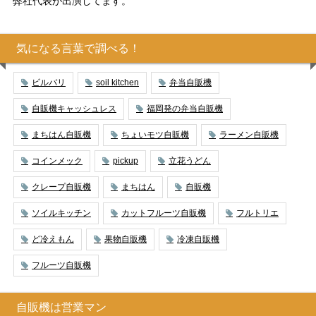
弊社代表が出演してます。
気になる言葉で調べる！
ビルバリ
soil kitchen
弁当自販機
自販機キャッシュレス
福岡発の弁当自販機
まちはん自販機
ちょいモツ自販機
ラーメン自販機
コインメック
pickup
立花うどん
クレープ自販機
まちはん
自販機
ソイルキッチン
カットフルーツ自販機
フルトリエ
ど冷えもん
果物自販機
冷凍自販機
フルーツ自販機
自販機は営業マン