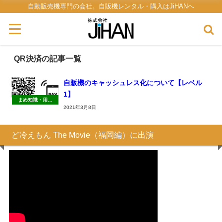
自動販売機専門の会社。自販機レンタル・購入はJiHANへ
QR決済の記事一覧
自販機のキャッシュレス化について【レベル
1】
まめ知識・用語
集・雑学
2021年3月8日
ど冷えもん The Movie（福岡編）に出演