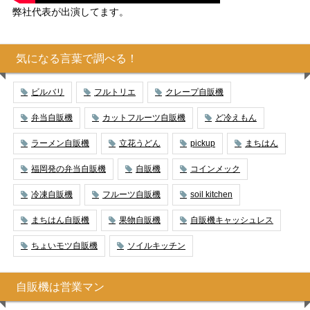
弊社代表が出演してます。
気になる言葉で調べる！
ビルバリ
フルトリエ
クレープ自販機
弁当自販機
カットフルーツ自販機
ど冷えもん
ラーメン自販機
立花うどん
pickup
まちはん
福岡発の弁当自販機
自販機
コインメック
冷凍自販機
フルーツ自販機
soil kitchen
まちはん自販機
果物自販機
自販機キャッシュレス
ちょいモツ自販機
ソイルキッチン
自販機は営業マン