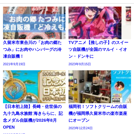
久留米市東合川の「お肉の郷た
TVアニメ【推しの子】のスイー
つみ」にお肉やハンバーグの冷
ツ自販機が全国のマルイ・イオ
凍自販機！
ン・ドンキに
2021年9月19日
2023年9月15日
【日本初上陸】長崎・佐世保の
福岡初！ソフトクリームの自販
九十九島水族館 海きららに、記
機が福岡県久留米市の楽市楽座
念メダル自販機が2026年8月
にオープン
OPEN
2023年12月24日