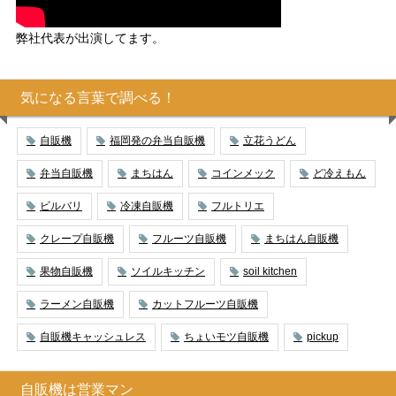
弊社代表が出演してます。
気になる言葉で調べる！
自販機
福岡発の弁当自販機
立花うどん
弁当自販機
まちはん
コインメック
ど冷えもん
ビルバリ
冷凍自販機
フルトリエ
クレープ自販機
フルーツ自販機
まちはん自販機
果物自販機
ソイルキッチン
soil kitchen
ラーメン自販機
カットフルーツ自販機
自販機キャッシュレス
ちょいモツ自販機
pickup
自販機は営業マン