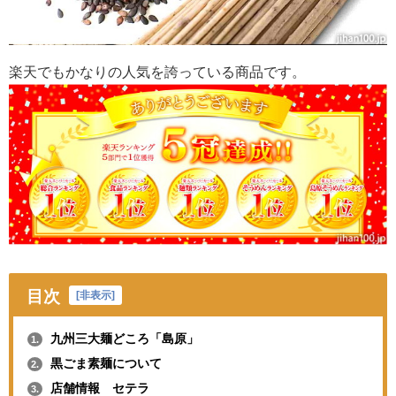
楽天でもかなりの人気を誇っている商品です。
目次
[
非表示
]
九州三大麺どころ「島原」
1.
黒ごま素麺について
2.
店舗情報 セテラ
3.