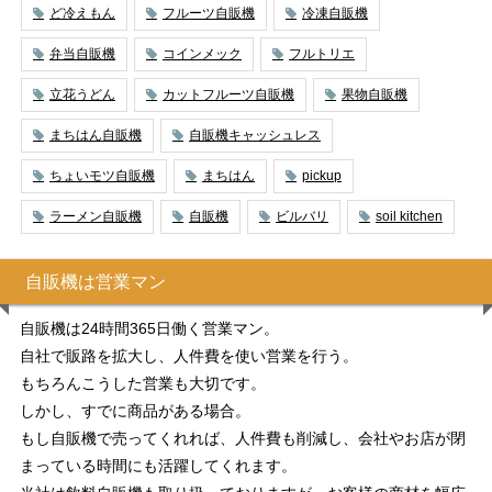
ど冷えもん
フルーツ自販機
冷凍自販機
弁当自販機
コインメック
フルトリエ
立花うどん
カットフルーツ自販機
果物自販機
まちはん自販機
自販機キャッシュレス
ちょいモツ自販機
まちはん
pickup
ラーメン自販機
自販機
ビルバリ
soil kitchen
自販機は営業マン
自販機は24時間365日働く営業マン。
自社で販路を拡大し、人件費を使い営業を行う。
もちろんこうした営業も大切です。
しかし、すでに商品がある場合。
もし自販機で売ってくれれば、人件費も削減し、会社やお店が閉
まっている時間にも活躍してくれます。