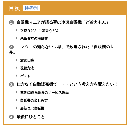
目次
[
非表示
]
自販機マニアが語る夢の冷凍自販機「ど冷えもん」
1.
立花うどん ごぼ天うどん
糸島食堂の海鮮丼
「マツコの知らない世界」で放送された「自販機の世
2.
界」
放送日時
視聴方法
ゲスト
仕方なく自動販売機で・・・という考え方を変えたい！
3.
世界に誇る最強のサービス製品
自販機の楽しみ方
最新ロボ自販機
最後にひとこと
4.