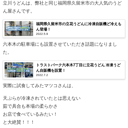
立川うどんは、弊社と同じ福岡県久留米市の大人気のうど
ん屋さんです。
福岡県久留米市の立花うどんに冷凍自販機ど冷えも
ん登場！
2022.5.9
六本木の駐車場にも設置させていただき話題になりまし
た。
トラストパーク六本木7丁目に立花うどん 冷凍うど
ん自販機を設置！
2022.7.2
実際に試食してみたマツコさんは、
天ぷらが冷凍されていたとは思えない
茹で具合も本場の柔らかさ
お店で食べているみたい！
と大絶賛！！！