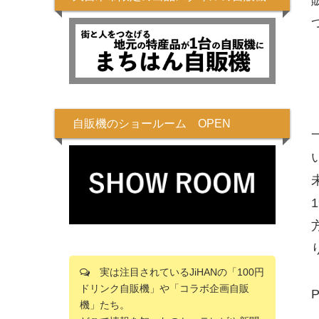
自販機のショールーム OPEN
実は注目されているJiHANの「100円
ドリンク自販機」や「コラボ企画自販
機」たち。