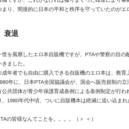
つまり、間接的に日本の平和と秩序を守っていたのがエ
衰退
一世を風靡したエロ本自販機ですが、PTAや警察の目の
いきました。
未成年者でも自由に購入できる自販機のエロ本は、教育
1980年に、日本PTA全国協議会が、国会へ販売規制の立
方公共団体が青少年保護育成条例による条例制定が行わ
り、1980年代中頃、ついに自販機本は絶滅に追い込まれ
PTAの皆様なんてことを。。。。（＞ ＜）