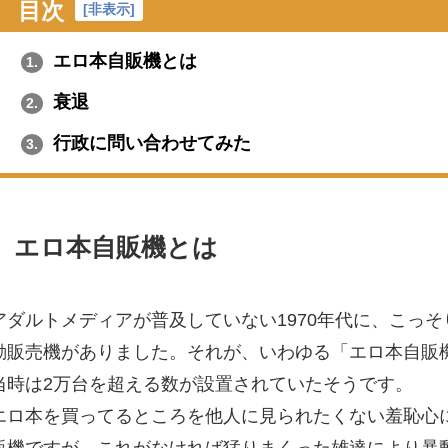
目次
[
非表示
]
エロ本自販機とは
1.
衰退
2.
行政に問い合わせてみた
3.
エロ本自販機とは
アダルトメディアが普及していない1970年代に、こっ
動販売機がありました。それが、いわゆる「エロ本自販
当時は2万台を超える数が設置されていたそうです。
エロ本を買ってるところを他人に見られたくない羞恥心
販機ですが、これがなければ猛りまくった雄達により暴