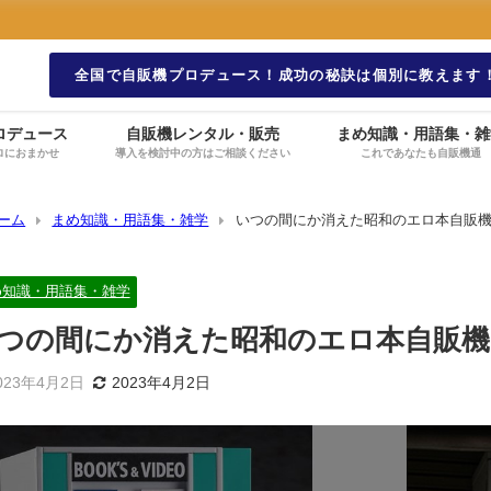
全国で自販機プロデュース！成功の秘訣は個別に教えます
ロデュース
自販機レンタル・販売
まめ知識・用語集・雑
ロにおまかせ
導入を検討中の方はご相談ください
これであなたも自販機通
ーム
まめ知識・用語集・雑学
いつの間にか消えた昭和のエロ本自販
め知識・用語集・雑学
つの間にか消えた昭和のエロ本自販機
023年4月2日
2023年4月2日