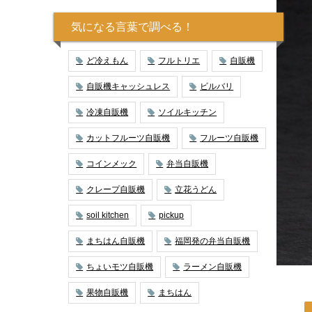
気になる言葉で調べる！
ど冷えもん
フルトリエ
自販機
自販機キャッシュレス
ビルバリ
冷凍自販機
ソイルキッチン
カットフルーツ自販機
フルーツ自販機
コインメック
弁当自販機
クレープ自販機
立花うどん
soil kitchen
pickup
まちはん自販機
福岡発の弁当自販機
ちょいモツ自販機
ラーメン自販機
果物自販機
まちはん