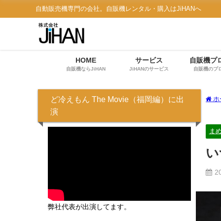
自動販売機専門の会社。自販機レンタル・購入はJiHANへ
HOME
サービス
自販機プ
自販機ならJiHAN
JiHANのサービス
自販機のプ
ど冷えもん The Movie（福岡編）に出
ホ
演
ま
い
2
弊社代表が出演してます。