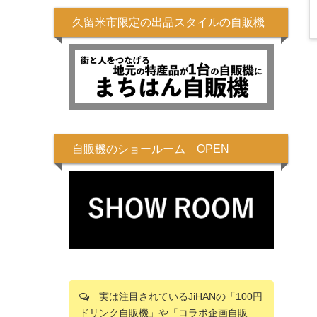
久留米市限定の出品スタイルの自販機
自販機のショールーム OPEN
実は注目されているJiHANの「100円
ドリンク自販機」や「コラボ企画自販