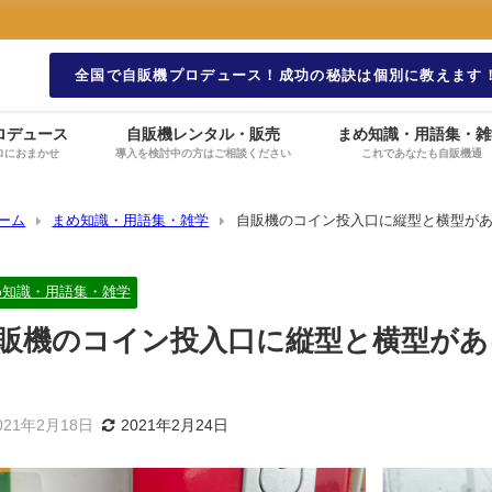
全国で自販機プロデュース！成功の秘訣は個別に教えます
ロデュース
自販機レンタル・販売
まめ知識・用語集・雑
ロにおまかせ
導入を検討中の方はご相談ください
これであなたも自販機通
ーム
まめ知識・用語集・雑学
自販機のコイン投入口に縦型と横型があ
め知識・用語集・雑学
販機のコイン投入口に縦型と横型があ
】
021年2月18日
2021年2月24日