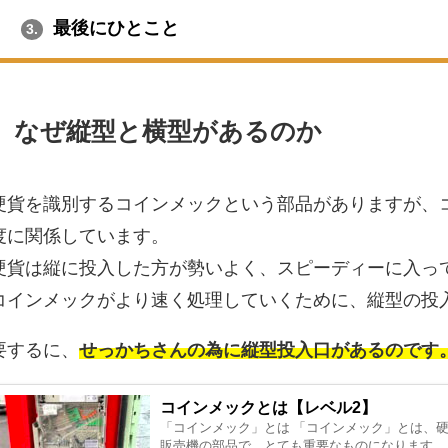
最後にひとこと
3.
なぜ縦型と横型があるのか
硬貨を識別するコインメックという部品がありますが、
度に関係しています。
硬貨は縦に投入した方が勢いよく、スピーディーに入っ
コインメックがより速く処理していくために、縦型の投
要するに、
せっかちさんの為に縦型投入口があるのです
コインメックとは【レベル2】
「コインメック」とは 「コインメック」とは、
販売機の部品で、とても重要なものになります。