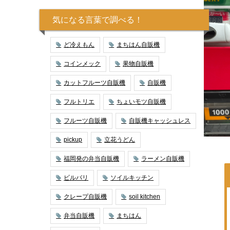
気になる言葉で調べる！
ど冷えもん
まちはん自販機
コインメック
果物自販機
カットフルーツ自販機
自販機
フルトリエ
ちょいモツ自販機
フルーツ自販機
自販機キャッシュレス
pickup
立花うどん
福岡発の弁当自販機
ラーメン自販機
ビルバリ
ソイルキッチン
クレープ自販機
soil kitchen
弁当自販機
まちはん