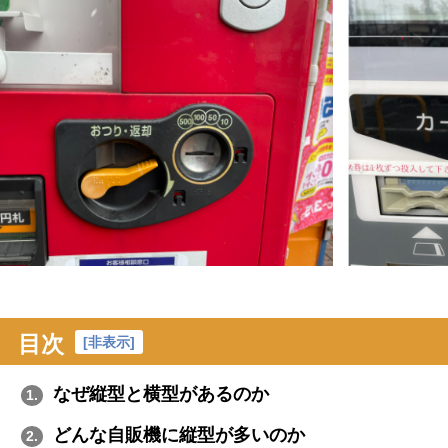
目次
[
非表示
]
なぜ縦型と横型があるのか
1.
どんな自販機に縦型が多いのか
2.