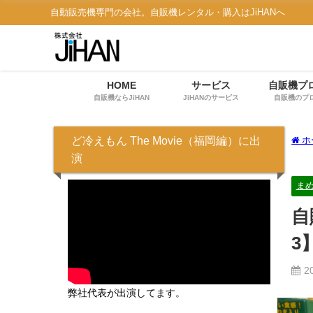
自動販売機専門の会社。自販機レンタル・購入はJiHANへ
HOME
サービス
自販機プ
自販機ならJiHAN
JiHANのサービス
自販機のプ
ど冷えもん The Movie（福岡編）に出
ホ
演
ま
自
3
2
弊社代表が出演してます。