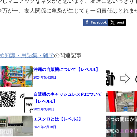
少しマニアックなネタかと思います、友達に思いっきり
※万が一、友人関係に亀裂が生じても一切責任はとれま
Facebook
post
め知識・用語集・雑学
の関連記事
沖縄の自販機について【レベル1】
2024年5月29日
自販機のキャッシュレス化について
【レベル1】
2021年3月8日
エスクロとは【レベル2】
2021年2月18日