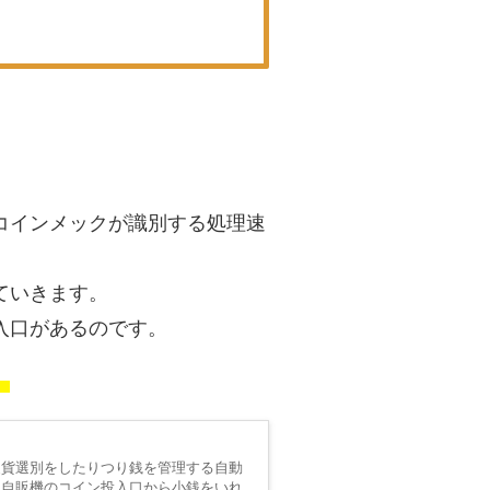
コインメックが識別する処理速
ていきます。
入口があるのです。
。
硬貨選別をしたりつり銭を管理する自動
 自販機のコイン投入口から小銭をいれ