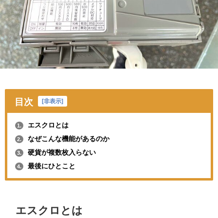
目次
[
非表示
]
エスクロとは
1.
なぜこんな機能があるのか
2.
硬貨が複数枚入らない
3.
最後にひとこと
4.
エスクロとは