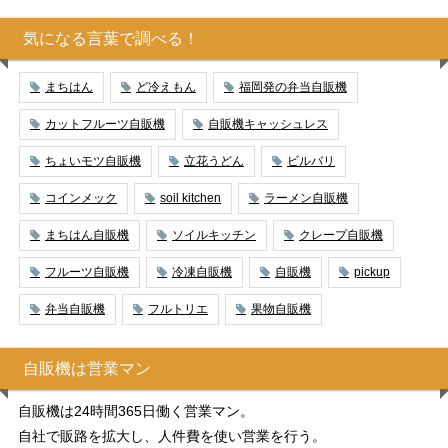
気になる言葉で調べる！
まちはん
ど冷えもん
福岡発の弁当自販機
カットフルーツ自販機
自販機キャッシュレス
ちょいモツ自販機
立花うどん
ビルバリ
コインメック
soil kitchen
ラーメン自販機
まちはん自販機
ソイルキッチン
クレープ自販機
フルーツ自販機
冷凍自販機
自販機
pickup
弁当自販機
フルトリエ
果物自販機
自販機は営業マン
自販機は24時間365日働く営業マン。
自社で販路を拡大し、人件費を使い営業を行う。